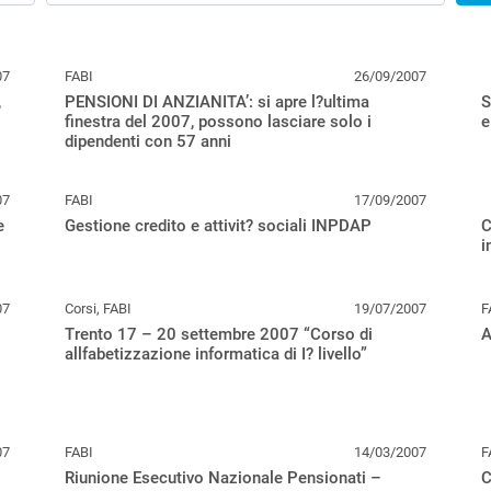
07
FABI
26/09/2007
,
PENSIONI DI ANZIANITA’: si apre l?ultima
S
finestra del 2007, possono lasciare solo i
e
dipendenti con 57 anni
07
FABI
17/09/2007
e
Gestione credito e attivit? sociali INPDAP
C
i
07
Corsi, FABI
19/07/2007
F
Trento 17 – 20 settembre 2007 “Corso di
A
allfabetizzazione informatica di I? livello”
07
FABI
14/03/2007
F
Riunione Esecutivo Nazionale Pensionati –
C