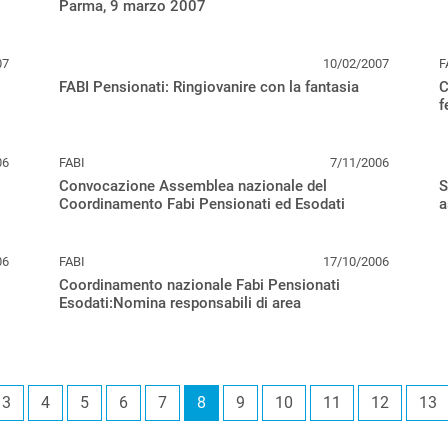
Parma, 9 marzo 2007
07
10/02/2007
F
FABI Pensionati: Ringiovanire con la fantasia
C
f
06
FABI
7/11/2006
Convocazione Assemblea nazionale del
S
Coordinamento Fabi Pensionati ed Esodati
a
06
FABI
17/10/2006
Coordinamento nazionale Fabi Pensionati
Esodati:Nomina responsabili di area
3
4
5
6
7
8
9
10
11
12
13