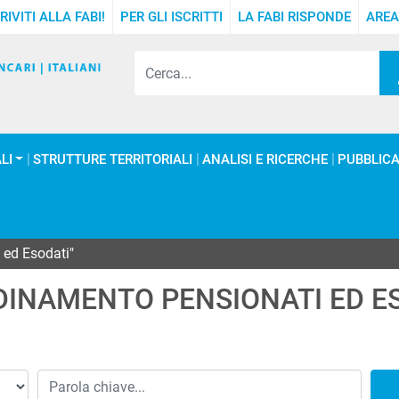
RIVITI ALLA FABI!
PER GLI ISCRITTI
LA FABI RISPONDE
AREA
LI
STRUTTURE TERRITORIALI
ANALISI E RICERCHE
PUBBLICA
 ed Esodati"
Page 8
INAMENTO PENSIONATI ED E