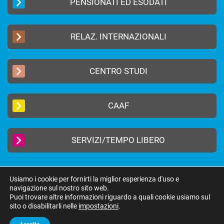
PENSIONATI ED ESODATI
RELAZ. INTERNAZIONALI
CENTRO STUDI
CAAF
SERVIZI/TEMPO LIBERO
Usiamo i cookie per fornirti la miglior esperienza d'uso e
navigazione sul nostro sito web.
2019 © FEDERAZIONE AUTONOMA BANCARI ITALIANI –
Privacy Policy
|
Puoi trovare altre informazioni riguardo a quali cookie usiamo sul
Cookie Policy
sito o disabilitarli nelle
impostazioni
.
federazione@fabi.it
| Via Tevere 46, 00198 Roma | Tel 06 8415751 | Fax 06
8552275