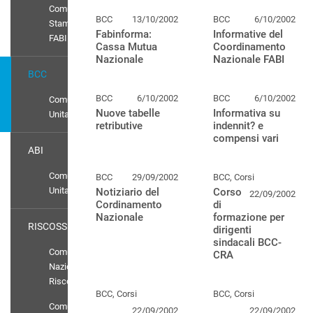
Comunicati
BCC
13/10/2002
BCC
6/10/2002
Stampa
Fabinforma:
Informative del
FABI
Cassa Mutua
Coordinamento
Nazionale
Nazionale FABI
BCC
BCC
6/10/2002
BCC
6/10/2002
Comunicato
Nuove tabelle
Informativa su
Unitario
retributive
indennit? e
compensi vari
ABI
Comunicato
BCC
29/09/2002
BCC, Corsi
Unitario
Notiziario del
Corso
22/09/2002
Cordinamento
di
Nazionale
formazione per
RISCOSSIONE
dirigenti
sindacali BCC-
Comunicati
CRA
Nazionali
Riscossione
BCC, Corsi
BCC, Corsi
Comunicato
22/09/2002
22/09/2002