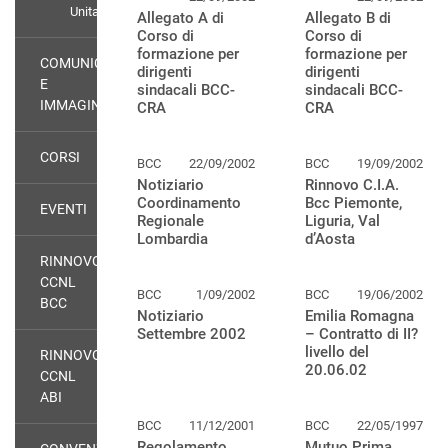
Unitario
Allegato A di
Allegato B di
Corso di
Corso di
formazione per
formazione per
COMUNICAZIONE
dirigenti
dirigenti
E
sindacali BCC-
sindacali BCC-
IMMAGINE
CRA
CRA
CORSI
BCC
22/09/2002
BCC
19/09/2002
Notiziario
Rinnovo C.I.A.
Coordinamento
Bcc Piemonte,
EVENTI
Regionale
Liguria, Val
Lombardia
d’Aosta
RINNOVO
CCNL
BCC
1/09/2002
BCC
19/06/2002
BCC
Notiziario
Emilia Romagna
Settembre 2002
– Contratto di II?
livello del
RINNOVO
20.06.02
CCNL
ABI
BCC
11/12/2001
BCC
22/05/1997
Regolamento
Mutuo Prima