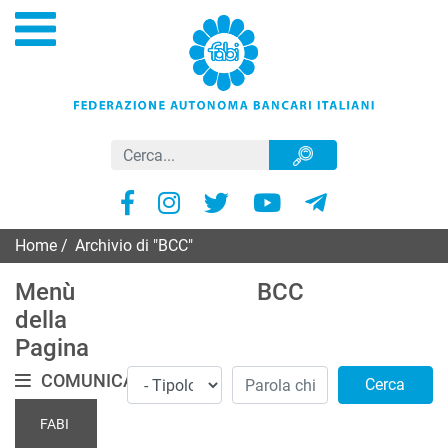
Home
/
Archivio di "BCC"
Page 122
Menù
BCC
della
Pagina
COMUNICATI
Cerca
FABI