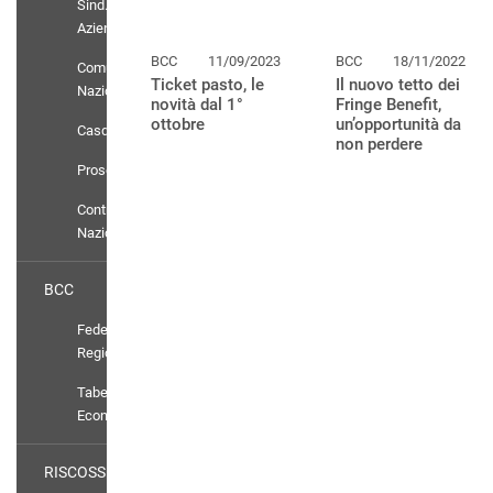
Sind.
Aziendali
BCC
11/09/2023
BCC
18/11/2022
Comunicati
Ticket pasto, le
Il nuovo tetto dei
Nazionali
novità dal 1°
Fringe Benefit,
ottobre
un’opportunità da
Casdic
non perdere
Prosolidar
Contratto
Nazionale
BCC
Federazioni
Regionali
Tabelle
Economiche
RISCOSSIONE