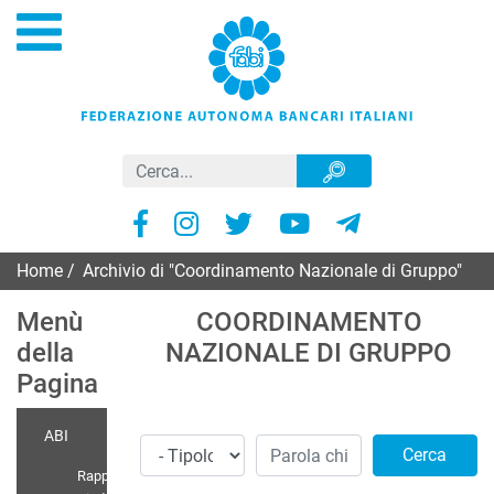
Home
/
Archivio di "Coordinamento Nazionale di Gruppo"
Menù
COORDINAMENTO
della
NAZIONALE DI GRUPPO
Pagina
ABI
Cerca
Rappr.