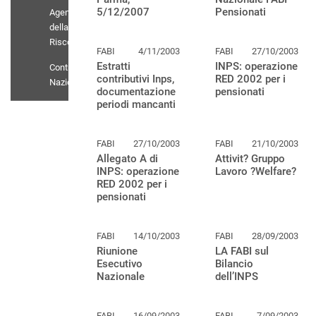
5/12/2007
Pensionati
Agenti
della
Riscossione
FABI
4/11/2003
FABI
27/10/2003
Estratti
INPS: operazione
Contratto
contributivi Inps,
RED 2002 per i
Nazionale
documentazione
pensionati
periodi mancanti
FABI
27/10/2003
FABI
21/10/2003
Allegato A di
Attivit? Gruppo
INPS: operazione
Lavoro ?Welfare?
RED 2002 per i
pensionati
FABI
14/10/2003
FABI
28/09/2003
Riunione
LA FABI sul
Esecutivo
Bilancio
Nazionale
dell’INPS
FABI
16/09/2003
FABI
7/09/2003