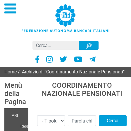
Home
/
Archivio di "Coordinamento Nazionale Pensionati"
Menù
COORDINAMENTO
della
NAZIONALE PENSIONATI
Pagina
ABI
Cerca
Rappr.