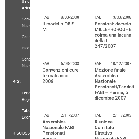
Sind.
Aziendali
FABI
18/03/2008
FABI
13/03/2008
Comunicati
Il modello OBIS
Pensioni: decreto
Nazionali
M
MILLEPROROGHE
colma una lacuna
Casdic
della L.
247/2007
Prosolidar
Contratto
FABI
6/03/2008
FABI
10/12/2007
Nazionale
Convenzioni cure
Mozione finale
termali anno
Assemblea
2008
Nazionale
BCC
Pensionati/Esodati
FABI – Parma, 5
Federazioni
dicembre 2007
Regionali
Tabelle
FABI
12/11/2007
FABI
12/11/2003
Economiche
Assemblea
Riunione
Nazionale FABI
Comitato
Pensionati –
Direttivo
RISCOSSIONE
Parma,
Nazionale FABI