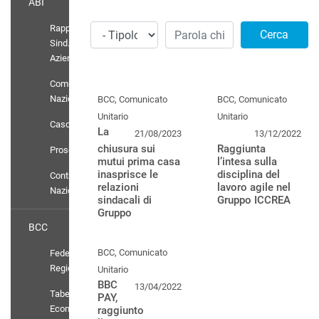
ABI
Rappr.
Cerca
Sind.
Aziendali
Comunicati
Nazionali
BCC, Comunicato
BCC, Comunicato
Unitario
Unitario
Casdic
La
21/08/2023
13/12/2022
chiusura sui
Raggiunta
Prosolidar
mutui prima casa
l’intesa sulla
inasprisce le
disciplina del
Contratto
relazioni
lavoro agile nel
Nazionale
sindacali di
Gruppo ICCREA
Gruppo
BCC
BCC, Comunicato
Federazioni
Regionali
Unitario
BBC
13/04/2022
Tabelle
PAY,
Economiche
raggiunto