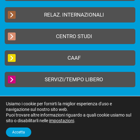
RELAZ. INTERNAZIONALI
CENTRO STUDI
CAAF
SERVIZI/TEMPO LIBERO
Usiamo i cookie per fornirti la miglior esperienza d'uso e
navigazione sul nostro sito web.
2019 © FEDERAZIONE AUTONOMA BANCARI ITALIANI –
Privacy Policy
|
Puoi trovare altre informazioni riguardo a quali cookie usiamo sul
Cookie Policy
sito o disabilitarli nelle
impostazioni
.
federazione@fabi.it
| Via Tevere 46, 00198 Roma | Tel 06 8415751 | Fax 06
8552275
Accetta