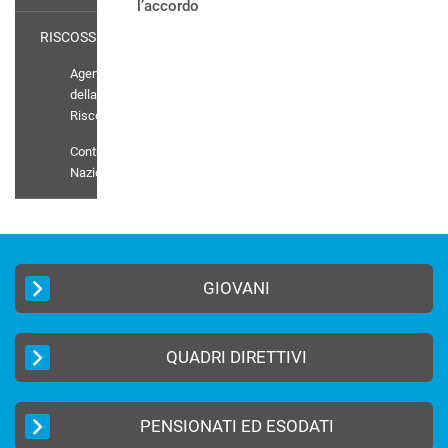
l’accordo
RISCOSSIONE
Agenti
della
Riscossione
Contratto
Nazionale
GIOVANI
QUADRI DIRETTIVI
PENSIONATI ED ESODATI