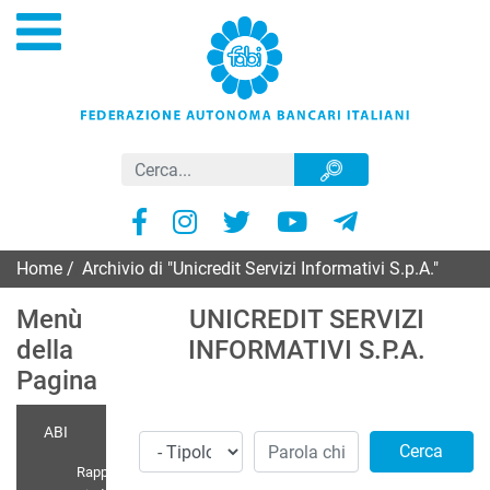
Home
/
Archivio di "Unicredit Servizi Informativi S.p.A."
Menù
UNICREDIT SERVIZI
della
INFORMATIVI S.P.A.
Pagina
ABI
Cerca
Rappr.