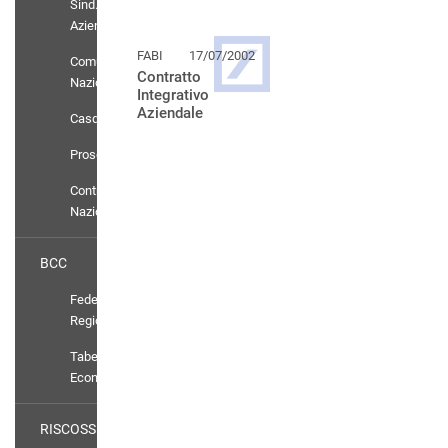
Sind.
Aziendali
FABI
17/07/2002
Comunicati
Contratto
Nazionali
Integrativo
Aziendale
Casdic
Prosolidar
Contratto
Nazionale
BCC
Federazioni
Regionali
Tabelle
Economiche
RISCOSSIONE