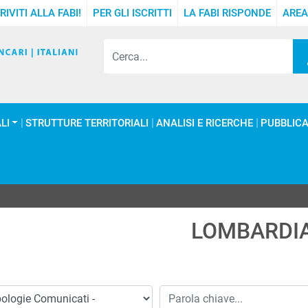
RIVITI ALLA FABI!
PER GLI ISCRITTI
LA FABI RISPONDE
AREA
LI
STRUTTURE TERRITORIALI
ANALISI E RICERCHE
PUBBLICA
LOMBARDI