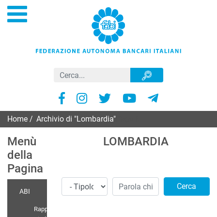
Home
/
Archivio di "Lombardia"
Page 6
Menù
LOMBARDIA
della
Pagina
Cerca
ABI
Rappr.