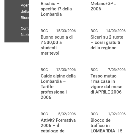
Rischio –
Metano/GPL
Agenti
specificit? della
2006
della
Lombardia
Riscossione
Contratto
BCC
15/03/2006
BCC
14/03/2006
Nazionale
Buono scuola di
Sicuri su 2 ruote
? 500,00 a
– corsi gratuiti
studenti
della regione
meritevoli
BCC
12/03/2006
BCC
7/03/2006
Guide alpine della
Tasso mutuo
Lombardia –
1ma casa in
Tariffe
vigore dal mese
professionali
di APRILE 2006
2006
BCC
5/02/2006
BCC
1/02/2006
Attivit? Formativa
Blocco del
2006 – il
traffico in
catalogo dei
LOMBARDIA il 5