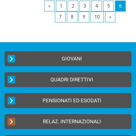
«
1
2
3
4
5
6
7
8
9
10
»
GIOVANI
QUADRI DIRETTIVI
PENSIONATI ED ESODATI
RELAZ. INTERNAZIONALI