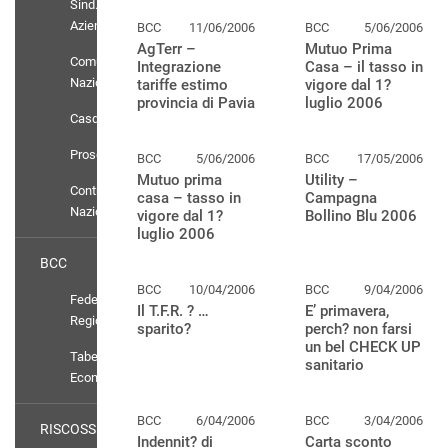
Sind.
Aziendali
BCC
11/06/2006
BCC
5/06/2006
AgTerr –
Mutuo Prima
Comunicati
Integrazione
Casa – il tasso in
Nazionali
tariffe estimo
vigore dal 1?
provincia di Pavia
luglio 2006
Casdic
Prosolidar
BCC
5/06/2006
BCC
17/05/2006
Mutuo prima
Utility –
Contratto
casa – tasso in
Campagna
Nazionale
vigore dal 1?
Bollino Blu 2006
luglio 2006
BCC
BCC
10/04/2006
BCC
9/04/2006
Federazioni
Il T.F.R. ? …
E’ primavera,
Regionali
sparito?
perch? non farsi
un bel CHECK UP
Tabelle
sanitario
Economiche
BCC
6/04/2006
BCC
3/04/2006
RISCOSSIONE
Indennit? di
Carta sconto