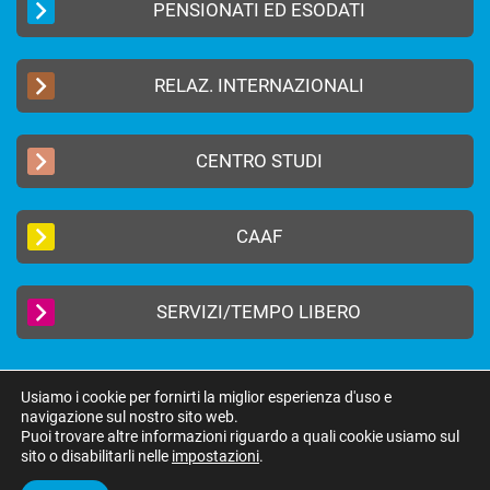
PENSIONATI ED ESODATI
RELAZ. INTERNAZIONALI
CENTRO STUDI
CAAF
SERVIZI/TEMPO LIBERO
Usiamo i cookie per fornirti la miglior esperienza d'uso e
navigazione sul nostro sito web.
2019 © FEDERAZIONE AUTONOMA BANCARI ITALIANI –
Privacy Policy
|
Puoi trovare altre informazioni riguardo a quali cookie usiamo sul
Cookie Policy
sito o disabilitarli nelle
impostazioni
.
federazione@fabi.it
| Via Tevere 46, 00198 Roma | Tel 06 8415751 | Fax 06