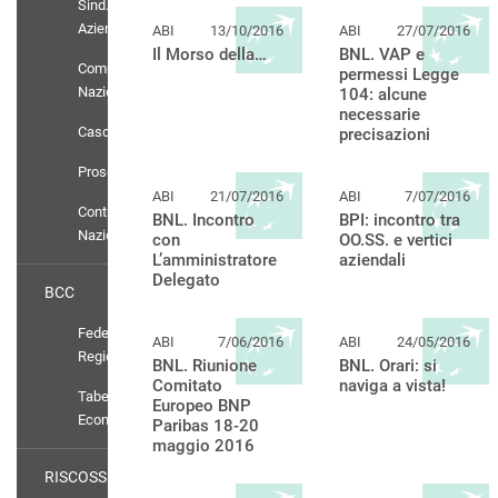
Sind.
Aziendali
ABI
13/10/2016
ABI
27/07/2016
Il Morso della…
BNL. VAP e
Comunicati
permessi Legge
Nazionali
104: alcune
necessarie
Casdic
precisazioni
Prosolidar
ABI
21/07/2016
ABI
7/07/2016
Contratto
BNL. Incontro
BPI: incontro tra
Nazionale
con
OO.SS. e vertici
L’amministratore
aziendali
Delegato
BCC
Federazioni
ABI
7/06/2016
ABI
24/05/2016
Regionali
BNL. Riunione
BNL. Orari: si
Comitato
naviga a vista!
Tabelle
Europeo BNP
Economiche
Paribas 18-20
maggio 2016
RISCOSSIONE