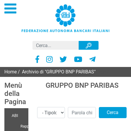
Home
/
Archivio di "GRUPPO BNP PARIBAS"
Page 3
Menù
GRUPPO BNP PARIBAS
della
Pagina
Cerca
ABI
Rappr.