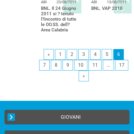
ABI
23/06/2011
ABI
13/06/2011
BNL. Il 24 Giugno
BNL. VAP 2010
2011 si ? tenuto
l?incontro di tutte
le OO.SS. dell?
Area Calabria
«
1
2
3
4
5
6
7
8
9
10
11
…
17
»
GIOVANI