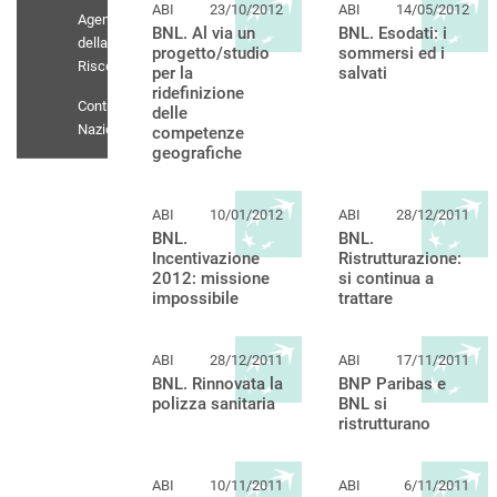
ABI
23/10/2012
ABI
14/05/2012
Agenti
BNL. Al via un
BNL. Esodati: i
della
progetto/studio
sommersi ed i
Riscossione
per la
salvati
ridefinizione
Contratto
delle
Nazionale
competenze
geografiche
ABI
10/01/2012
ABI
28/12/2011
BNL.
BNL.
Incentivazione
Ristrutturazione:
2012: missione
si continua a
impossibile
trattare
ABI
28/12/2011
ABI
17/11/2011
BNL. Rinnovata la
BNP Paribas e
polizza sanitaria
BNL si
ristrutturano
ABI
10/11/2011
ABI
6/11/2011