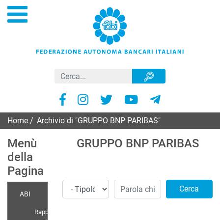
Home
/
Archivio di "GRUPPO BNP PARIBAS"
Page 6
Menù
GRUPPO BNP PARIBAS
della
Pagina
Cerca
ABI
Rappr.