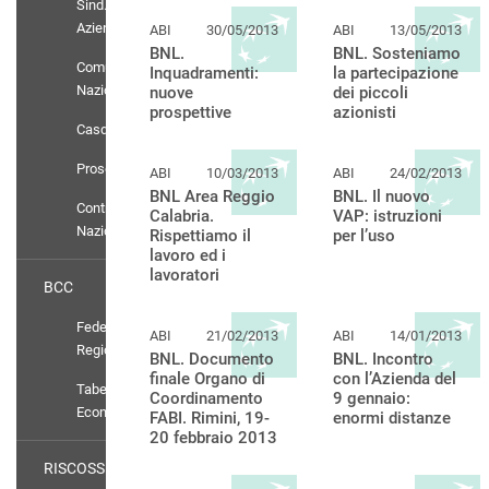
Sind.
Aziendali
ABI
30/05/2013
ABI
13/05/2013
BNL.
BNL. Sosteniamo
Comunicati
Inquadramenti:
la partecipazione
Nazionali
nuove
dei piccoli
prospettive
azionisti
Casdic
Prosolidar
ABI
10/03/2013
ABI
24/02/2013
BNL Area Reggio
BNL. Il nuovo
Contratto
Calabria.
VAP: istruzioni
Nazionale
Rispettiamo il
per l’uso
lavoro ed i
lavoratori
BCC
Federazioni
ABI
21/02/2013
ABI
14/01/2013
Regionali
BNL. Documento
BNL. Incontro
finale Organo di
con l’Azienda del
Tabelle
Coordinamento
9 gennaio:
Economiche
FABI. Rimini, 19-
enormi distanze
20 febbraio 2013
RISCOSSIONE