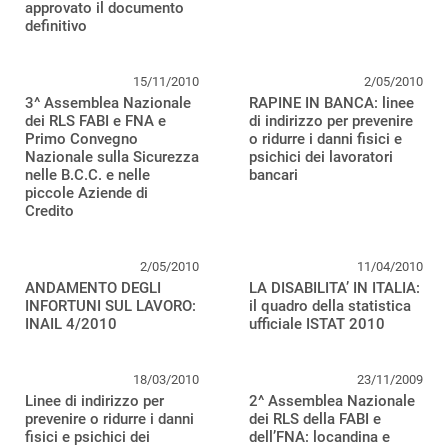
approvato il documento
definitivo
15/11/2010
2/05/2010
3^ Assemblea Nazionale
RAPINE IN BANCA: linee
dei RLS FABI e FNA e
di indirizzo per prevenire
Primo Convegno
o ridurre i danni fisici e
Nazionale sulla Sicurezza
psichici dei lavoratori
nelle B.C.C. e nelle
bancari
piccole Aziende di
Credito
2/05/2010
11/04/2010
ANDAMENTO DEGLI
LA DISABILITA’ IN ITALIA:
INFORTUNI SUL LAVORO:
il quadro della statistica
INAIL 4/2010
ufficiale ISTAT 2010
18/03/2010
23/11/2009
Linee di indirizzo per
2^ Assemblea Nazionale
prevenire o ridurre i danni
dei RLS della FABI e
fisici e psichici dei
dell’FNA: locandina e