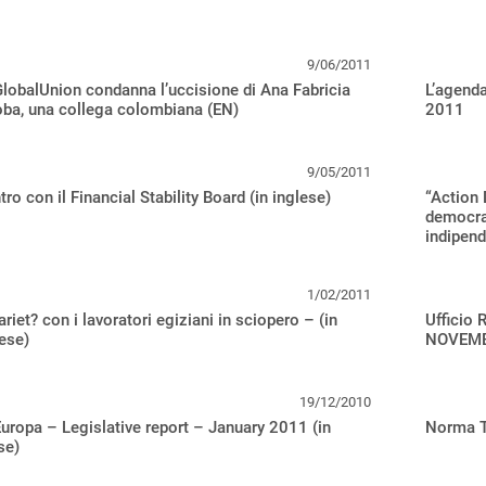
9/06/2011
lobalUnion condanna l’uccisione di Ana Fabricia
L’agend
ba, una collega colombiana (EN)
2011
9/05/2011
tro con il Financial Stability Board (in inglese)
“Action
democraz
indipend
1/02/2011
ariet? con i lavoratori egiziani in sciopero – (in
Ufficio 
ese)
NOVEMB
19/12/2010
uropa – Legislative report – January 2011 (in
Norma Tr
se)