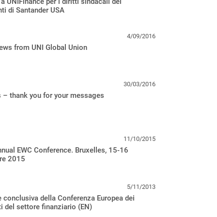
a UNIFinance per i diritti sindacali dei
ti di Santander USA
4/09/2016
news from UNI Global Union
30/03/2016
s – thank you for your messages
11/10/2015
nual EWC Conference. Bruxelles, 15-16
re 2015
5/11/2013
 conclusiva della Conferenza Europea dei
i del settore finanziario (EN)