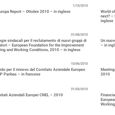
1/10/2010
ropa Report – Ottobre 2010 – in inglese
World of
next? – 
inglese
31/08/2010
egie sindacali per il reclutamento di nuovi gruppi di
Un nuov
atori – European Foundation for the Improvement
– in ing
ving and Working Conditions, 2010 – in inglese
10/06/2010
do per il rinnovo del Comitato Aziendale Europeo
Meeting
P Paribas – in francese
2010
31/05/2010
itati Aziendali Europei CNEL – 2010
Financia
European
Working