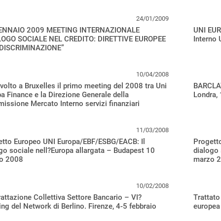
24/01/2009
ENNAIO 2009 MEETING INTERNAZIONALE
UNI EUR
LOGO SOCIALE NEL CREDITO: DIRETTIVE EUROPEE
Interno
DISCRIMINAZIONE”
10/04/2008
svolto a Bruxelles il primo meeting del 2008 tra Uni
BARCLA
a Finance e la Direzione Generale della
Londra,
ssione Mercato Interno servizi finanziari
11/03/2008
etto Europeo UNI Europa/EBF/ESBG/EACB: Il
Progett
go sociale nell?Europa allargata – Budapest 10
dialogo 
o 2008
marzo 
10/02/2008
attazione Collettiva Settore Bancario – VI?
Trattato
ng del Network di Berlino. Firenze, 4-5 febbraio
europea 