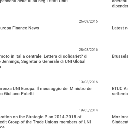
pendenti delle filiali negli Stati Uniti
aderenti 
dipenden
26/09/2016
Europa Finance News
Latest 
28/08/2016
moto in Italia centrale. Lettera di solidariet? di
Brussel
p Jennings, Segretario Generale di UNI Global
n
13/03/2016
renza UNI Europa. Il messaggio del Ministro del
ETUC An
o Giuliano Poletti
settemb
19/05/2014
ration on the Strategic Plan 2014-2018 of
Mozione
edit Group of the Trade Unions members of UNI
Sindacat
ce.