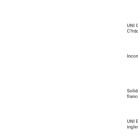
UNI G
C?rdo
Incon
Solid
franc
UNI E
ingle