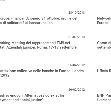
28/10/2013
uropa Finance. Sciopero 31 ottobre: ordine del
Networki
o di solidariet? ai bancari italiani
Europei
31/07/2013
rking Meeting dei rappresentanti FABI nei
Corso di
ati Aziendali Europei. Roma, 17-18 settembre
settemb
25/04/2012
attazione collettiva nelle banche in Europa. Londra,
Ufficio 
/2012
26/02/2012
gh is enough. Alternatives do exist for
BNP Pari
yment and social justice?
funzion