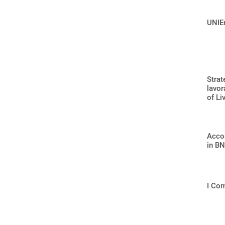
UNIEu
Strat
lavor
of Li
Accor
in BN
I Com