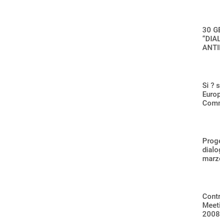
30 G
“DIA
ANTI
Si ? 
Europ
Commi
Prog
dialo
marz
Contr
Meeti
2008