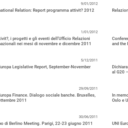
9/01/2012
national Relation: Report programma attivit? 2012
Relazion
1/01/2012
ivit?, i progetti e gli eventi dell’Ufficio Relazioni
Confere
nazionali nei mesi di novembre e dicembre 2011
and the 
5/12/2011
Europa Legislative Report, September-November
Dichiara
al G20 –
29/09/2011
uropa Finance. Dialogo sociale banche. Bruxelles,
In memor
ettembre 2011
Oslo e U
30/06/2011
o di Berlino Meeting. Parigi, 22-23 giugno 2011
UNI Euro