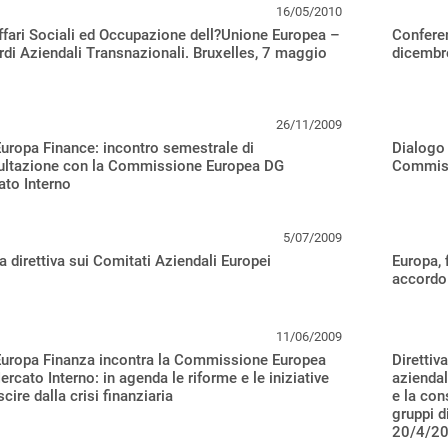
16/05/2010
fari Sociali ed Occupazione dell?Unione Europea –
Confere
di Aziendali Transnazionali. Bruxelles, 7 maggio
dicembr
26/11/2009
uropa Finance: incontro semestrale di
Dialogo 
ultazione con la Commissione Europea DG
Commiss
to Interno
5/07/2009
 direttiva sui Comitati Aziendali Europei
Europa, 
accordo
11/06/2009
Europa Finanza incontra la Commissione Europea
Direttiv
rcato Interno: in agenda le riforme e le iniziative
aziendal
scire dalla crisi finanziaria
e la con
gruppi d
20/4/2