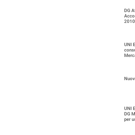
DG Af
Accor
2010
UNI E
cons
Merca
Nuova
UNI 
DG Me
per u