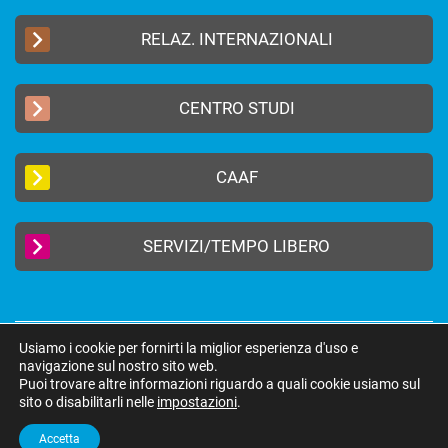
RELAZ. INTERNAZIONALI
CENTRO STUDI
CAAF
SERVIZI/TEMPO LIBERO
Usiamo i cookie per fornirti la miglior esperienza d'uso e
2019 © FEDERAZIONE AUTONOMA BANCARI ITALIANI –
Privacy Policy
|
navigazione sul nostro sito web.
Cookie Policy
Puoi trovare altre informazioni riguardo a quali cookie usiamo sul
federazione@fabi.it
| Via Tevere 46, 00198 Roma | Tel 06 8415751 | Fax 06
sito o disabilitarli nelle
impostazioni
.
8552275
Accetta