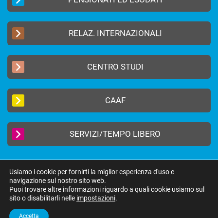
RELAZ. INTERNAZIONALI
CENTRO STUDI
CAAF
SERVIZI/TEMPO LIBERO
Usiamo i cookie per fornirti la miglior esperienza d'uso e
navigazione sul nostro sito web.
2019 © FEDERAZIONE AUTONOMA BANCARI ITALIANI –
Privacy Policy
|
Puoi trovare altre informazioni riguardo a quali cookie usiamo sul
Cookie Policy
sito o disabilitarli nelle
impostazioni
.
federazione@fabi.it
| Via Tevere 46, 00198 Roma | Tel 06 8415751 | Fax 06
8552275
Accetta