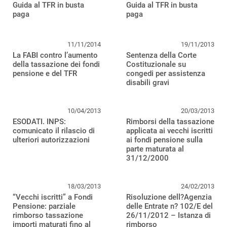
Guida al TFR in busta
Guida al TFR in busta
paga
paga
11/11/2014
19/11/2013
La FABI contro l’aumento
Sentenza della Corte
della tassazione dei fondi
Costituzionale su
pensione e del TFR
congedi per assistenza
disabili gravi
10/04/2013
20/03/2013
ESODATI. INPS:
Rimborsi della tassazione
comunicato il rilascio di
applicata ai vecchi iscritti
ulteriori autorizzazioni
ai fondi pensione sulla
parte maturata al
31/12/2000
18/03/2013
24/02/2013
“Vecchi iscritti” a Fondi
Risoluzione dell?Agenzia
Pensione: parziale
delle Entrate n? 102/E del
rimborso tassazione
26/11/2012 – Istanza di
importi maturati fino al
rimborso