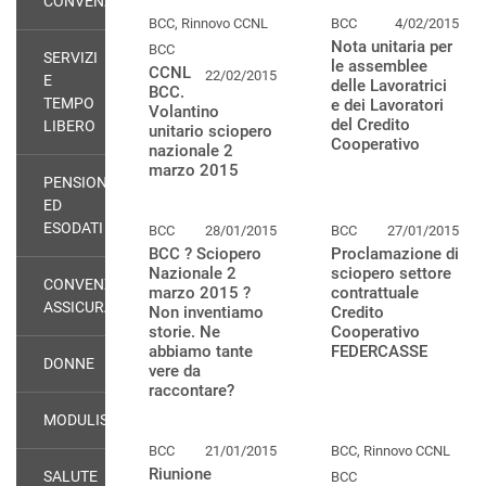
CONVENZIONI
BCC, Rinnovo CCNL
BCC
4/02/2015
Nota unitaria per
BCC
SERVIZI
le assemblee
CCNL
22/02/2015
E
delle Lavoratrici
BCC.
TEMPO
e dei Lavoratori
Volantino
del Credito
LIBERO
unitario sciopero
Cooperativo
nazionale 2
marzo 2015
PENSIONATI
ED
ESODATI
BCC
28/01/2015
BCC
27/01/2015
BCC ? Sciopero
Proclamazione di
Nazionale 2
sciopero settore
CONVENZIONI
marzo 2015 ?
contrattuale
ASSICURATIVE
Non inventiamo
Credito
storie. Ne
Cooperativo
abbiamo tante
FEDERCASSE
DONNE
vere da
raccontare?
MODULISTICA
BCC
21/01/2015
BCC, Rinnovo CCNL
Riunione
SALUTE
BCC