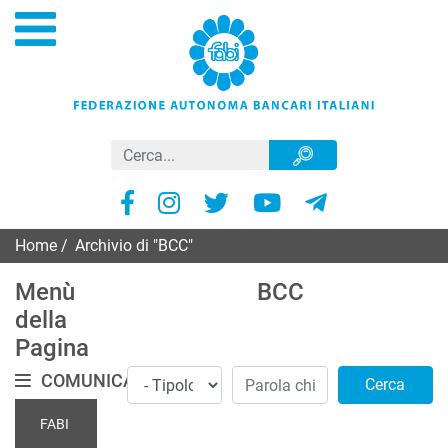
Home
/
Archivio di "BCC"
Page 10
Menù
BCC
della
Pagina
COMUNICATI
Cerca
FABI