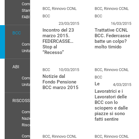
Comunicati
BCC, Rinnovo CCNL
BCC, Rinnovo CCNL
Stampa
BCC
BCC
FABI
23/03/2015
16/03/2015
Incontro del 23
Trattative CCNL
BCC
marzo 2015.
BCC. Federcasse
FEDERCASSE…
batte un colpo?
Comunicato
Stop al
molto timido
Unitario
“Recesso”
ABI
BCC
10/03/2015
BCC, Rinnovo CCNL
Notizie dal
BCC
Comunicato
Fondo Pensione
Le
Unitario
4/03/2015
BCC marzo 2015
Lavoratrici e i
Lavoratori delle
RISCOSSIONE
BCC con lo
sciopero e dalle
Comunicati
piazze si sono
Nazionali
fatti sentire
Riscossione
Comunicato
BCC, Rinnovo CCNL
BCC, Rinnovo CCNL