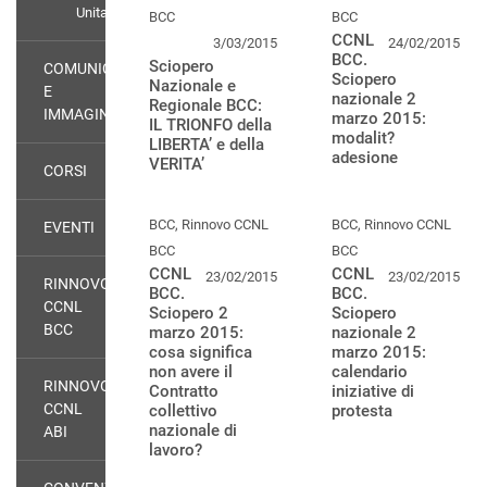
Unitario
BCC
BCC
CCNL
3/03/2015
24/02/2015
BCC.
Sciopero
COMUNICAZIONE
Sciopero
Nazionale e
E
nazionale 2
Regionale BCC:
IMMAGINE
marzo 2015:
IL TRIONFO della
modalit?
LIBERTA’ e della
adesione
VERITA’
CORSI
BCC, Rinnovo CCNL
BCC, Rinnovo CCNL
EVENTI
BCC
BCC
CCNL
CCNL
23/02/2015
23/02/2015
RINNOVO
BCC.
BCC.
CCNL
Sciopero 2
Sciopero
BCC
marzo 2015:
nazionale 2
cosa significa
marzo 2015:
non avere il
calendario
RINNOVO
Contratto
iniziative di
CCNL
collettivo
protesta
nazionale di
ABI
lavoro?