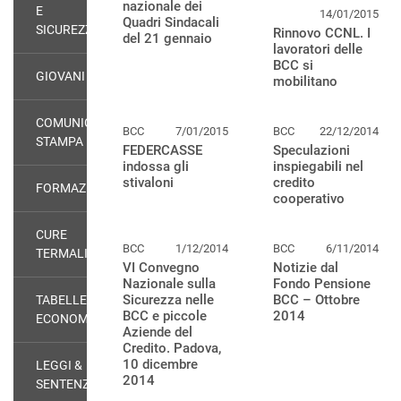
nazionale dei
E
14/01/2015
Quadri Sindacali
SICUREZZA
Rinnovo CCNL. I
del 21 gennaio
lavoratori delle
BCC si
GIOVANI
mobilitano
COMUNICATI
BCC
7/01/2015
BCC
22/12/2014
STAMPA
FEDERCASSE
Speculazioni
indossa gli
inspiegabili nel
stivaloni
credito
FORMAZIONE
cooperativo
CURE
BCC
1/12/2014
BCC
6/11/2014
TERMALI
VI Convegno
Notizie dal
Nazionale sulla
Fondo Pensione
Sicurezza nelle
BCC – Ottobre
TABELLE
BCC e piccole
2014
ECONOMICHE
Aziende del
Credito. Padova,
10 dicembre
LEGGI &
2014
SENTENZE