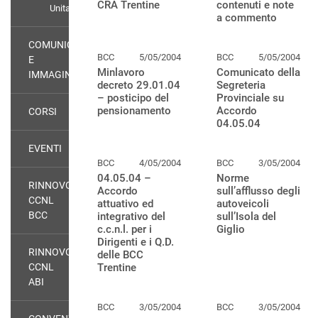
CRA Trentine
contenuti e note
Unitario
a commento
COMUNICAZIONE
BCC
5/05/2004
BCC
5/05/2004
E
Minlavoro
Comunicato della
IMMAGINE
decreto 29.01.04
Segreteria
– posticipo del
Provinciale su
pensionamento
Accordo
CORSI
04.05.04
EVENTI
BCC
4/05/2004
BCC
3/05/2004
04.05.04 –
Norme
RINNOVO
Accordo
sull’afflusso degli
CCNL
attuativo ed
autoveicoli
BCC
integrativo del
sull’Isola del
c.c.n.l. per i
Giglio
Dirigenti e i Q.D.
RINNOVO
delle BCC
CCNL
Trentine
ABI
BCC
3/05/2004
BCC
3/05/2004