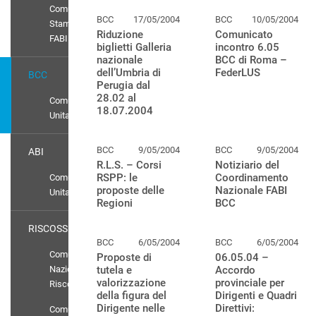
Comunicati
BCC
17/05/2004
BCC
10/05/2004
Stampa
Riduzione
Comunicato
FABI
biglietti Galleria
incontro 6.05
nazionale
BCC di Roma –
dell’Umbria di
FederLUS
BCC
Perugia dal
28.02 al
Comunicato
18.07.2004
Unitario
BCC
9/05/2004
BCC
9/05/2004
ABI
R.L.S. – Corsi
Notiziario del
RSPP: le
Coordinamento
Comunicato
proposte delle
Nazionale FABI
Unitario
Regioni
BCC
RISCOSSIONE
BCC
6/05/2004
BCC
6/05/2004
Comunicati
Proposte di
06.05.04 –
Nazionali
tutela e
Accordo
valorizzazione
provinciale per
Riscossione
della figura del
Dirigenti e Quadri
Dirigente nelle
Direttivi:
Comunicato