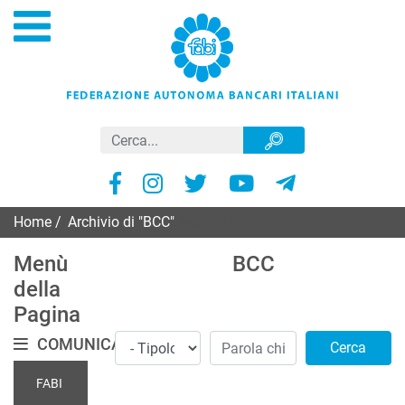
Home
/
Archivio di "BCC"
Page 105
Menù
BCC
della
Pagina
COMUNICATI
Cerca
FABI