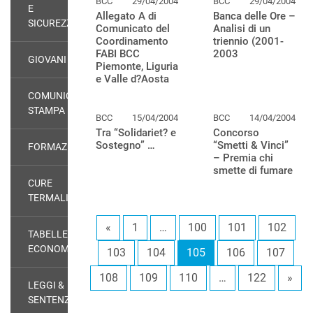
BCC
29/04/2004
BCC
29/04/2004
E
Allegato A di
Banca delle Ore –
SICUREZZA
Comunicato del
Analisi di un
Coordinamento
triennio (2001-
FABI BCC
2003
GIOVANI
Piemonte, Liguria
e Valle d?Aosta
COMUNICATI
STAMPA
BCC
15/04/2004
BCC
14/04/2004
Tra “Solidariet? e
Concorso
Sostegno” …
“Smetti & Vinci”
FORMAZIONE
– Premia chi
smette di fumare
CURE
TERMALI
«
1
…
100
101
102
TABELLE
ECONOMICHE
103
104
105
106
107
108
109
110
…
122
»
LEGGI &
SENTENZE