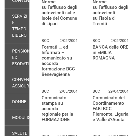
CONVENZIONI
Norme
Norme
sull’afflusso degli
sull’afflusso degli
autoveicoli sulle
autoveicoli
SERVIZI
Isole del Comune
sull’Isola di
E
di Lipari
Tremiti
TEMPO
LIBERO
BCC
2/05/2004
BCC
2/05/2004
Formati … ed
BANCA delle ORE
PENSIONATI
Informati –
in EMILIA
ED
comunicato su
ROMAGNA
accordo
ESODATI
formazione BCC
Benevagienna
CONVENZIONI
ASSICURATIVE
BCC
2/05/2004
BCC
29/04/2004
Comunicato
Comunicato del
DONNE
stampa su
Coordinamento
accordo
FABI BCC
regionale per la
Piemonte, Liguria
MODULISTICA
FORMAZIONE
e Valle d?Aosta
SALUTE