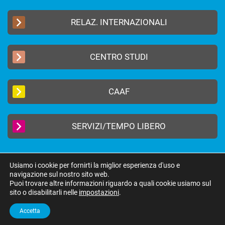
RELAZ. INTERNAZIONALI
CENTRO STUDI
CAAF
SERVIZI/TEMPO LIBERO
Usiamo i cookie per fornirti la miglior esperienza d'uso e
navigazione sul nostro sito web.
2019 © FEDERAZIONE AUTONOMA BANCARI ITALIANI –
Privacy Policy
|
Puoi trovare altre informazioni riguardo a quali cookie usiamo sul
Cookie Policy
sito o disabilitarli nelle
impostazioni
.
federazione@fabi.it
| Via Tevere 46, 00198 Roma | Tel 06 8415751 | Fax 06
8552275
Accetta