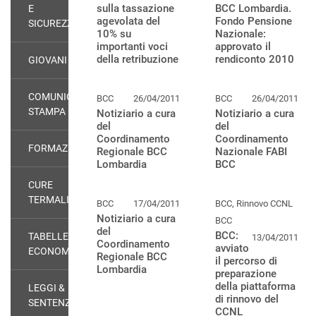
sulla tassazione
BCC Lombardia.
E
agevolata del
Fondo Pensione
SICUREZZA
10% su
Nazionale:
importanti voci
approvato il
della retribuzione
rendiconto 2010
GIOVANI
COMUNICATI
BCC
26/04/2011
BCC
26/04/2011
STAMPA
Notiziario a cura
Notiziario a cura
del
del
Coordinamento
Coordinamento
FORMAZIONE
Regionale BCC
Nazionale FABI
Lombardia
BCC
CURE
TERMALI
BCC
17/04/2011
BCC, Rinnovo CCNL
Notiziario a cura
BCC
del
BCC:
TABELLE
13/04/2011
Coordinamento
avviato
ECONOMICHE
Regionale BCC
il percorso di
Lombardia
preparazione
della piattaforma
LEGGI &
di rinnovo del
SENTENZE
CCNL