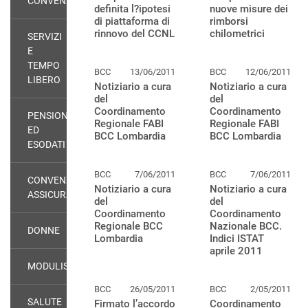
CONVENZIONI
definita l?ipotesi
nuove misure dei
di piattaforma di
rimborsi
rinnovo del CCNL
chilometrici
SERVIZI
E
TEMPO
BCC
13/06/2011
BCC
12/06/2011
LIBERO
Notiziario a cura
Notiziario a cura
del
del
Coordinamento
Coordinamento
PENSIONATI
Regionale FABI
Regionale FABI
ED
BCC Lombardia
BCC Lombardia
ESODATI
BCC
7/06/2011
BCC
7/06/2011
CONVENZIONI
Notiziario a cura
Notiziario a cura
ASSICURATIVE
del
del
Coordinamento
Coordinamento
Regionale BCC
Nazionale BCC.
DONNE
Lombardia
Indici ISTAT
aprile 2011
MODULISTICA
BCC
26/05/2011
BCC
2/05/2011
SALUTE
Firmato l’accordo
Coordinamento