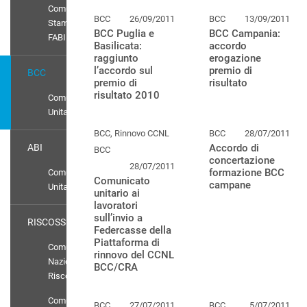
Comunicati
BCC
26/09/2011
BCC
13/09/2011
Stampa
BCC Puglia e
BCC Campania:
FABI
Basilicata:
accordo
raggiunto
erogazione
l’accordo sul
premio di
BCC
premio di
risultato
risultato 2010
Comunicato
Unitario
BCC, Rinnovo CCNL
BCC
28/07/2011
ABI
Accordo di
BCC
concertazione
28/07/2011
formazione BCC
Comunicato
Comunicato
campane
Unitario
unitario ai
lavoratori
sull’invio a
RISCOSSIONE
Federcasse della
Piattaforma di
Comunicati
rinnovo del CCNL
Nazionali
BCC/CRA
Riscossione
Comunicato
BCC
27/07/2011
BCC
5/07/2011