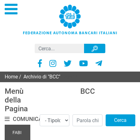
Home
/
Archivio di "BCC"
Page 16
Menù
BCC
della
Pagina
COMUNICATI
Cerca
FABI