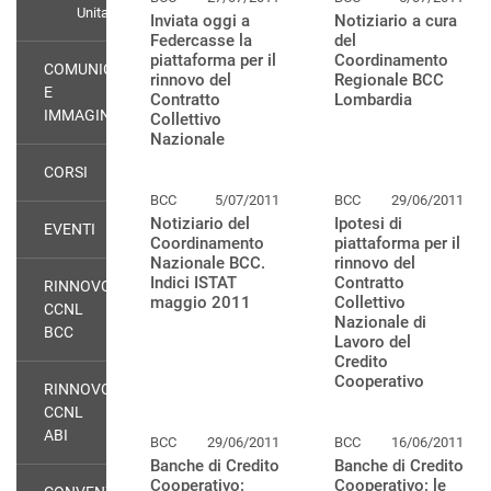
Unitario
Inviata oggi a
Notiziario a cura
Federcasse la
del
piattaforma per il
Coordinamento
COMUNICAZIONE
rinnovo del
Regionale BCC
E
Contratto
Lombardia
IMMAGINE
Collettivo
Nazionale
CORSI
BCC
5/07/2011
BCC
29/06/2011
Notiziario del
Ipotesi di
EVENTI
Coordinamento
piattaforma per il
Nazionale BCC.
rinnovo del
Indici ISTAT
Contratto
RINNOVO
maggio 2011
Collettivo
CCNL
Nazionale di
BCC
Lavoro del
Credito
Cooperativo
RINNOVO
CCNL
ABI
BCC
29/06/2011
BCC
16/06/2011
Banche di Credito
Banche di Credito
Cooperativo:
Cooperativo: le