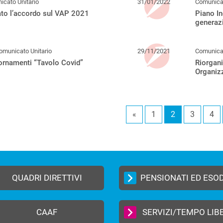
cato Unitario
31/01/2022
Comunicat
to l’accordo sul VAP 2021
Piano In
generaz
omunicato Unitario
29/11/2021
Comunicat
ornamenti “Tavolo Covid”
Riorgani
Organizz
«
1
2
3
4
QUADRI DIRETTIVI
PENSIONATI ED ESO
CAAF
SERVIZI/TEMPO LIB