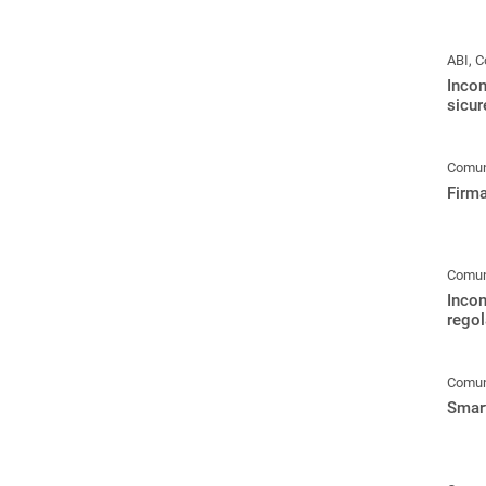
ABI, C
Incon
sicur
Comuni
Firma
Comuni
Incon
rego
Comuni
Smart