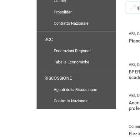
Casdic
Prosolidar
Contratto Nazionale
ABI, C
BCC
Pian
Federazioni Regionali
Tabelle Economiche
ABI, C
BPER,
scade
RISCOSSIONE
Agenti della Riscossione
ABI, C
Contratto Nazionale
Accor
profe
Comuni
Elezi