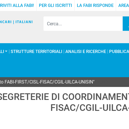
RIVITI ALLA FABI!
PER GLI ISCRITTI
LA FABI RISPONDE
AREA
LI
STRUTTURE TERRITORIALI
ANALISI E RICERCHE
PUBBLICA
ento FABI-FIRST/CISL-FISAC/CGIL-UILCA-UNISIN"
Page 2
SEGRETERIE DI COORDINAMENT
FISAC/CGIL-UILCA