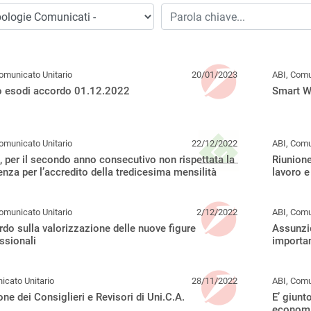
omunicato Unitario
20/01/2023
ABI, Comu
o esodi accordo 01.12.2022
Smart Wo
omunicato Unitario
22/12/2022
ABI, Comu
 per il secondo anno consecutivo non rispettata la
Riunione
nza per l’accredito della tredicesima mensilità
lavoro e
omunicato Unitario
2/12/2022
ABI, Comu
do sulla valorizzazione delle nuove figure
Assunzi
ssionali
importa
cato Unitario
28/11/2022
ABI, Comu
one dei Consiglieri e Revisori di Uni.C.A.
E’ giunt
economi