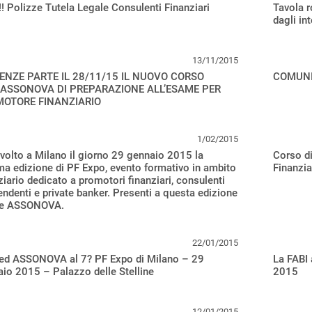
! Polizze Tutela Legale Consulenti Finanziari
Tavola r
dagli int
13/11/2015
RENZE PARTE IL 28/11/15 IL NUOVO CORSO
COMUNI
/ASSONOVA DI PREPARAZIONE ALL’ESAME PER
OTORE FINANZIARIO
1/02/2015
svolto a Milano il giorno 29 gennaio 2015 la
Corso di
ma edizione di PF Expo, evento formativo in ambito
Finanzi
ziario dedicato a promotori finanziari, consulenti
endenti e private banker. Presenti a questa edizione
 e ASSONOVA.
22/01/2015
 ed ASSONOVA al 7? PF Expo di Milano – 29
La FABI 
io 2015 – Palazzo delle Stelline
2015
12/01/2015