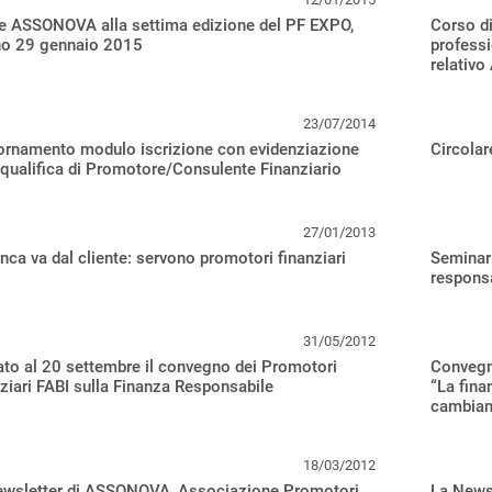
e ASSONOVA alla settima edizione del PF EXPO,
Corso di
no 29 gennaio 2015
professi
relativo
23/07/2014
ornamento modulo iscrizione con evidenziazione
Circolar
 qualifica di Promotore/Consulente Finanziario
27/01/2013
nca va dal cliente: servono promotori finanziari
Seminari
respons
31/05/2012
ato al 20 settembre il convegno dei Promotori
Convegn
ziari FABI sulla Finanza Responsabile
“La fina
cambia
18/03/2012
ewsletter di ASSONOVA, Associazione Promotori
La Newsl