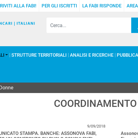
RIVITI ALLA FABI!
PER GLI ISCRITTI
LA FABI RISPONDE
AREA
LI
STRUTTURE TERRITORIALI
ANALISI E RICERCHE
PUBBLICA
 Donne
COORDINAMENTO
9/09/2018
NICATO STAMPA. BANCHE: ASSONOVA FABI,
Assonova