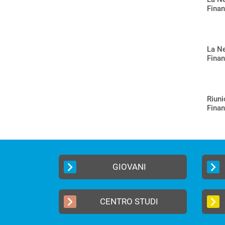
Finan
La N
Finan
Riun
Finan
GIOVANI
CENTRO STUDI