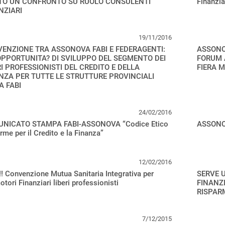
TO UN CONFRONTO SU RUOLO CONSULENTI
Finanzia
NZIARI
19/11/2016
ENZIONE TRA ASSONOVA FABI E FEDERAGENTI:
ASSONO
PPORTUNITA? DI SVILUPPO DEL SEGMENTO DEI
FORUM 
RI PROFESSIONISTI DEL CREDITO E DELLA
FIERA 
NZA PER TUTTE LE STRUTTURE PROVINCIALI
A FABI
24/02/2016
NICATO STAMPA FABI-ASSONOVA “Codice Etico
ASSONOV
rme per il Credito e la Finanza”
12/02/2016
! Convenzione Mutua Sanitaria Integrativa per
SERVE 
tori Finanziari liberi professionisti
FINANZI
RISPAR
7/12/2015