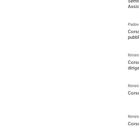
Semin
Assic
Padov
Corso
pubbl
Rimini
Corso
dirig
Rimini
Corso
Rimini
Corso