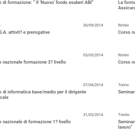
 di formazione: ” Il ‘Nuovo’ fondo esuberi ABI”
La forma
Assicur
o
30/09/2014
Rimini
S.A. attivit? e prerogative
Corso na
05/05/2014
Rimini
 nazionale formazione 3? livello
Corso na
07/04/2014
Torino
 di informatica base/medio per il dirigente
Seminar
cale
31/03/2014
Trento
 nazionale di formazione 1? livello
Seminari
lavoro”