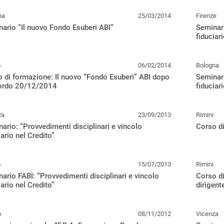
na
25/03/2014
Firenze
ario “Il nuovo Fondo Esuberi ABI”
Seminari
fiduciari
o
06/02/2014
Bologna
 di formazione: Il nuovo “Fondo Esuberi” ABI dopo
Seminari
cordo 20/12/2014
fiduciari
za
23/09/2013
Rimini
ario: “Provvedimenti disciplinari e vincolo
Corso di
iario nel Credito”
o
15/07/2013
Rimini
ario FABI: “Provvedimenti disciplinari e vincolo
Corso di
iario nel Credito”
dirigent
o
08/11/2012
Vicenza