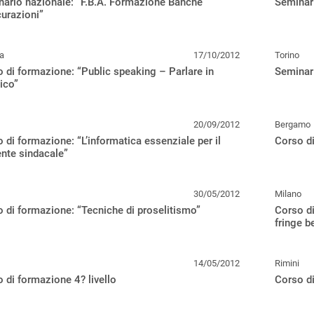
ario nazionale: “F.B.A. Formazione Banche
Seminari
urazioni”
a
17/10/2012
Torino
 di formazione: “Public speaking – Parlare in
Seminari
ico”
20/09/2012
Bergamo
 di formazione: “L’informatica essenziale per il
Corso di
ente sindacale”
30/05/2012
Milano
 di formazione: “Tecniche di proselitismo”
Corso di
fringe b
14/05/2012
Rimini
 di formazione 4? livello
Corso di