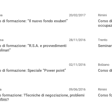
na
20/02/2017
Rimini
 di formazione: “Il nuovo fondo esuberi”
Corso di
occupazi
usa
28/11/2016
Trento
 di formazione: “R.S.A. e provvedimenti
Seminari
plinari”
02/11/2016
Bolzano
 di formazione: Speciale “Power point”
Corso di
a
09/06/2016
Rimini
 formazione: ?Tecniche di negoziazione, problemi
Corso fo
litti?