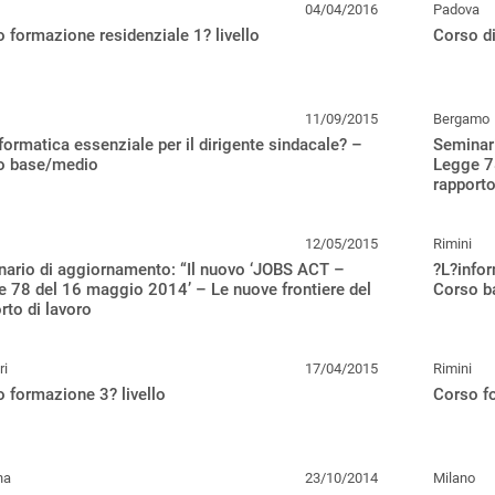
04/04/2016
Padova
 formazione residenziale 1? livello
Corso di
11/09/2015
Bergamo
formatica essenziale per il dirigente sindacale? –
Seminar
o base/medio
Legge 78
rapporto
12/05/2015
Rimini
ario di aggiornamento: “Il nuovo ‘JOBS ACT –
?L?infor
 78 del 16 maggio 2014’ – Le nuove frontiere del
Corso b
rto di lavoro
ri
17/04/2015
Rimini
 formazione 3? livello
Corso fo
na
23/10/2014
Milano