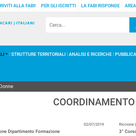
RIVITI ALLA FABI!
PER GLI ISCRITTI
LA FABI RISPONDE
AREA
LI
STRUTTURE TERRITORIALI
ANALISI E RICERCHE
PUBBLICA
 Donne
COORDINAMENTO
02/07/2019
Riccione 
ione Dipartimento Formazione
3° Corso