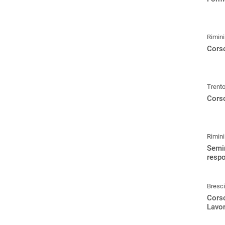
Rimini
Corso
Trent
Corso
Rimini
Semin
respo
Bresc
Corso
Lavo