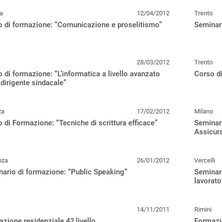
a
12/04/2012
Trento
 di formazione: “Comunicazione e proselitismo”
Seminari
28/03/2012
Trento
 di formazione: “L’informatica a livello avanzato
Corso di
l dirigente sindacale”
za
17/02/2012
Milano
 di Formazione: “Tecniche di scrittura efficace”
Seminari
Assicura
nza
26/01/2012
Vercelli
ario di formazione: “Public Speaking”
Seminari
lavorato
14/11/2011
Rimini
zione residenziale 4? livello
Formazio