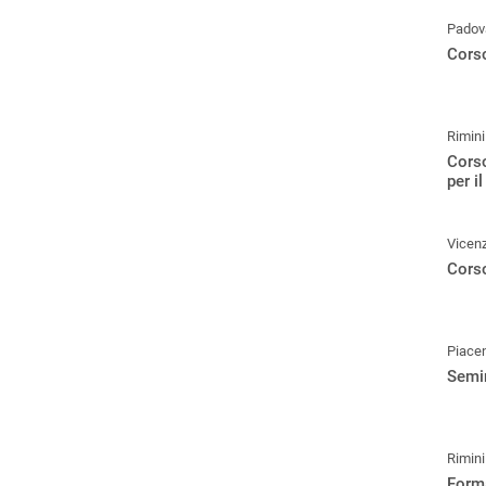
Padov
Corso
Rimini
Corso
per i
Vicen
Corso
Piace
Semin
Rimini
Forma