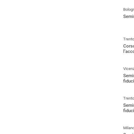
Bolog
Semin
Trent
Corso
l’ac
Vicen
Semin
fiduc
Trent
Semin
fiduc
Milan