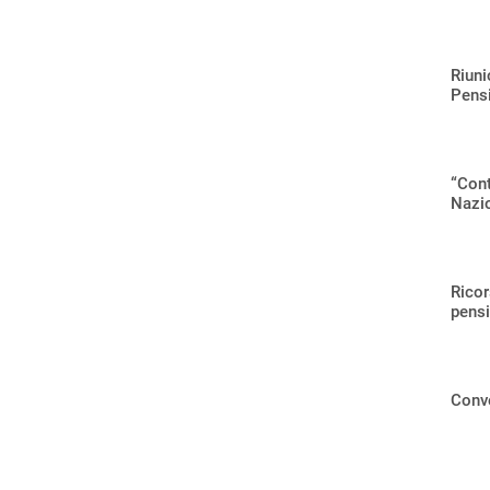
Riuni
Pensi
“Cont
Nazio
Ricor
pensi
Conve