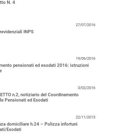
etto N. 4
27/07/2016
revidenziali INPS
19/06/2016
ento pensionati ed esodati 2016: istruzioni
e
3/02/2016
ETTO n.2, notiziario del Coordinamento
e Pensionati ed Esodati
22/11/2015
za domiciliare h.24 – Polizza infortuni
ati/Esodati