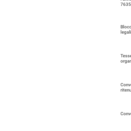
7635
Blocc
legal
Tesse
organ
Conve
ritenu
Conv