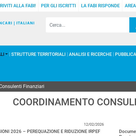
RIVITI ALLA FABI!
PER GLI ISCRITTI
LA FABI RISPONDE
AREA
LI
STRUTTURE TERRITORIALI
ANALISI E RICERCHE
PUBBLICA
onsulenti Finanziari
COORDINAMENTO CONSULE
12/02/2026
IONI 2026 – PEREQUAZIONE E RIDUZIONE IRPEF
Documen