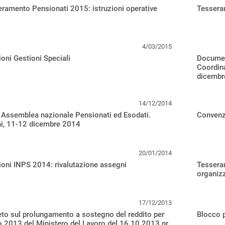
ramento Pensionati 2015: istruzioni operative
Tesseram
4/03/2015
oni Gestioni Speciali
Documen
Coordina
dicembr
14/12/2014
i Assemblea nazionale Pensionati ed Esodati.
Convenz
ni, 11-12 dicembre 2014
20/01/2014
oni INPS 2014: rivalutazione assegni
Tessera
organizz
17/12/2013
to sul prolungamento a sostegno del reddito per
Blocco 
o 2013 del Ministero del Lavoro del 16.10.2013 nr