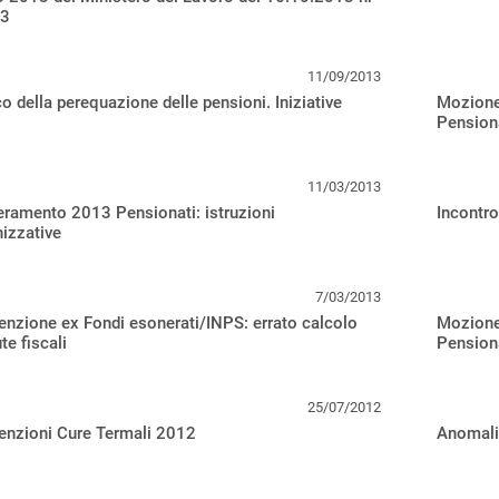
3
11/09/2013
o della perequazione delle pensioni. Iniziative
Mozione
i
Pensiona
11/03/2013
ramento 2013 Pensionati: istruzioni
Incontro
izzative
7/03/2013
nzione ex Fondi esonerati/INPS: errato calcolo
Mozione 
te fiscali
Pension
25/07/2012
enzioni Cure Termali 2012
Anomalie