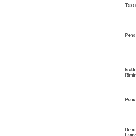
Tesse
Pensi
Elett
Rimi
Pensi
Decre
l’ann