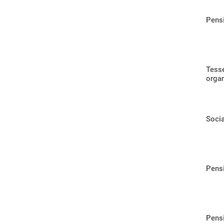
Pens
Tesse
organ
Socia
Pensi
Pensi