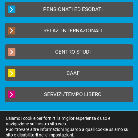
PENSIONATI ED ESODATI
RELAZ. INTERNAZIONALI
CENTRO STUDI
CAAF
SERVIZI/TEMPO LIBERO
Usiamo i cookie per fornirti la miglior esperienza d'uso e
navigazione sul nostro sito web.
2019 © FEDERAZIONE AUTONOMA BANCARI ITALIANI –
Privacy Policy
|
Puoi trovare altre informazioni riguardo a quali cookie usiamo sul
Cookie Policy
sito o disabilitarli nelle
impostazioni
.