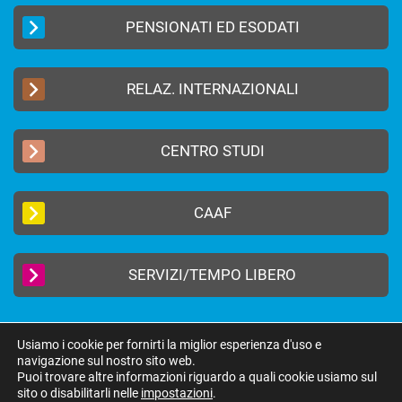
PENSIONATI ED ESODATI
RELAZ. INTERNAZIONALI
CENTRO STUDI
CAAF
SERVIZI/TEMPO LIBERO
Usiamo i cookie per fornirti la miglior esperienza d'uso e
navigazione sul nostro sito web.
2019 © FEDERAZIONE AUTONOMA BANCARI ITALIANI –
Privacy Policy
|
Puoi trovare altre informazioni riguardo a quali cookie usiamo sul
Cookie Policy
sito o disabilitarli nelle
impostazioni
.