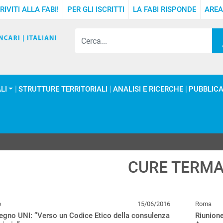
RIVITI ALLA FABI!
PER GLI ISCRITTI
LA FABI RISPONDE
AREA
LI
STRUTTURE TERRITORIALI
ANALISI E RICERCHE
PUBBLICA
CURE TERMA
o
15/06/2016
Roma
gno UNI: “Verso un Codice Etico della consulenza
Riunion