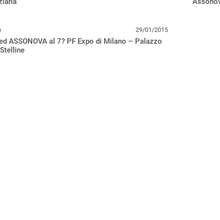
ziaria”
Assono
o
29/01/2015
 ed ASSONOVA al 7? PF Expo di Milano – Palazzo
 Stelline