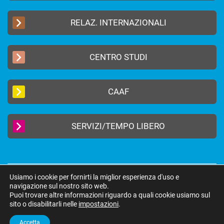
RELAZ. INTERNAZIONALI
CENTRO STUDI
CAAF
SERVIZI/TEMPO LIBERO
Usiamo i cookie per fornirti la miglior esperienza d'uso e
2019 © FEDERAZIONE AUTONOMA BANCARI ITALIANI –
Privacy Policy
|
navigazione sul nostro sito web.
Cookie Policy
Puoi trovare altre informazioni riguardo a quali cookie usiamo sul
federazione@fabi.it
| Via Tevere 46, 00198 Roma | Tel 06 8415751 | Fax 06
sito o disabilitarli nelle
impostazioni
.
8552275
Accetta