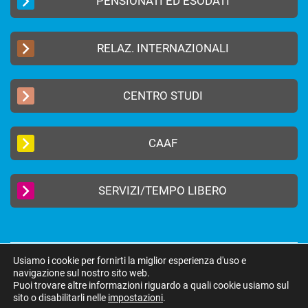
PENSIONATI ED ESODATI
RELAZ. INTERNAZIONALI
CENTRO STUDI
CAAF
SERVIZI/TEMPO LIBERO
Usiamo i cookie per fornirti la miglior esperienza d'uso e
2019 © FEDERAZIONE AUTONOMA BANCARI ITALIANI –
Privacy Policy
|
navigazione sul nostro sito web.
Cookie Policy
Puoi trovare altre informazioni riguardo a quali cookie usiamo sul
federazione@fabi.it
| Via Tevere 46, 00198 Roma | Tel 06 8415751 | Fax 06
sito o disabilitarli nelle
impostazioni
.
8552275