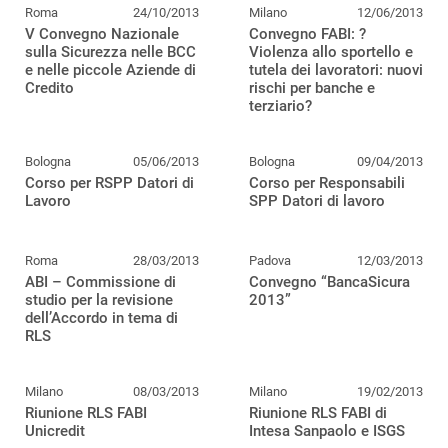
Roma
24/10/2013
Milano
12/06/2013
V Convegno Nazionale
Convegno FABI: ?
sulla Sicurezza nelle BCC
Violenza allo sportello e
e nelle piccole Aziende di
tutela dei lavoratori: nuovi
Credito
rischi per banche e
terziario?
Bologna
05/06/2013
Bologna
09/04/2013
Corso per RSPP Datori di
Corso per Responsabili
Lavoro
SPP Datori di lavoro
Roma
28/03/2013
Padova
12/03/2013
ABI – Commissione di
Convegno “BancaSicura
studio per la revisione
2013”
dell’Accordo in tema di
RLS
Milano
08/03/2013
Milano
19/02/2013
Riunione RLS FABI
Riunione RLS FABI di
Unicredit
Intesa Sanpaolo e ISGS