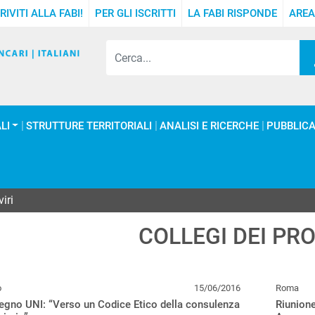
RIVITI ALLA FABI!
PER GLI ISCRITTI
LA FABI RISPONDE
AREA
LI
STRUTTURE TERRITORIALI
ANALISI E RICERCHE
PUBBLICA
iri
COLLEGI DEI PRO
o
15/06/2016
Roma
gno UNI: “Verso un Codice Etico della consulenza
Riunion