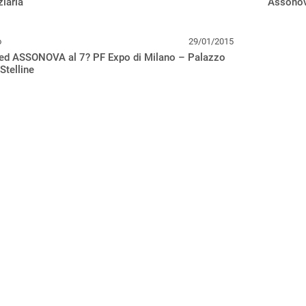
ziaria”
Assono
o
29/01/2015
 ed ASSONOVA al 7? PF Expo di Milano – Palazzo
 Stelline