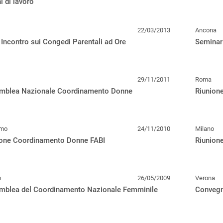
i di lavoro
22/03/2013
Ancona
 Incontro sui Congedi Parentali ad Ore
Seminari
29/11/2011
Roma
mblea Nazionale Coordinamento Donne
Riunion
amo
24/11/2010
Milano
ione Coordinamento Donne FABI
Riunion
o
26/05/2009
Verona
mblea del Coordinamento Nazionale Femminile
Convegno