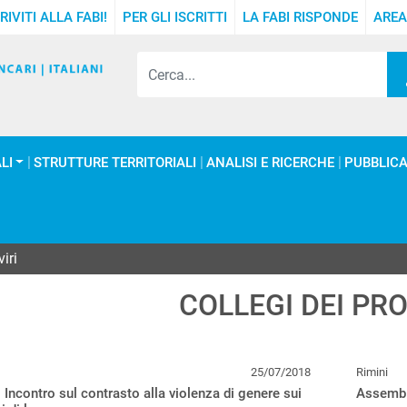
RIVITI ALLA FABI!
PER GLI ISCRITTI
LA FABI RISPONDE
AREA
LI
STRUTTURE TERRITORIALI
ANALISI E RICERCHE
PUBBLICA
iri
COLLEGI DEI PRO
25/07/2018
Rimini
 Incontro sul contrasto alla violenza di genere sui
Assembl