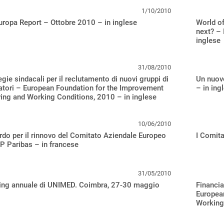
1/10/2010
ropa Report – Ottobre 2010 – in inglese
World of
next? – 
inglese
31/08/2010
egie sindacali per il reclutamento di nuovi gruppi di
Un nuov
atori – European Foundation for the Improvement
– in ing
ving and Working Conditions, 2010 – in inglese
10/06/2010
do per il rinnovo del Comitato Aziendale Europeo
I Comita
P Paribas – in francese
31/05/2010
ing annuale di UNIMED. Coimbra, 27-30 maggio
Financia
European
Working