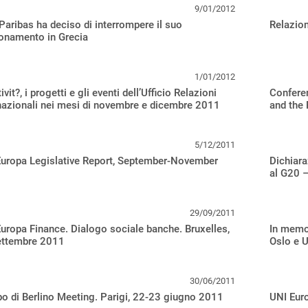
9/01/2012
aribas ha deciso di interrompere il suo
Relazion
onamento in Grecia
1/01/2012
ivit?, i progetti e gli eventi dell’Ufficio Relazioni
Confere
nazionali nei mesi di novembre e dicembre 2011
and the 
5/12/2011
Europa Legislative Report, September-November
Dichiara
al G20 –
29/09/2011
uropa Finance. Dialogo sociale banche. Bruxelles,
In memor
ettembre 2011
Oslo e U
30/06/2011
o di Berlino Meeting. Parigi, 22-23 giugno 2011
UNI Euro