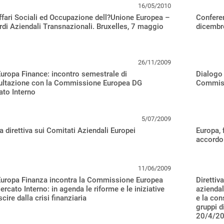
16/05/2010
fari Sociali ed Occupazione dell?Unione Europea –
Confere
di Aziendali Transnazionali. Bruxelles, 7 maggio
dicembr
26/11/2009
uropa Finance: incontro semestrale di
Dialogo 
ultazione con la Commissione Europea DG
Commiss
to Interno
5/07/2009
 direttiva sui Comitati Aziendali Europei
Europa, 
accordo
11/06/2009
Europa Finanza incontra la Commissione Europea
Direttiv
rcato Interno: in agenda le riforme e le iniziative
aziendal
scire dalla crisi finanziaria
e la con
gruppi d
20/4/2