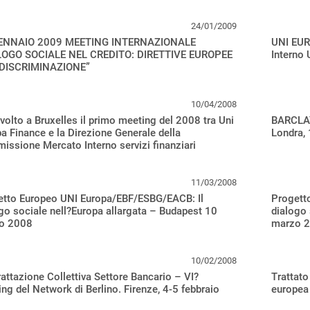
24/01/2009
ENNAIO 2009 MEETING INTERNAZIONALE
UNI EUR
LOGO SOCIALE NEL CREDITO: DIRETTIVE EUROPEE
Interno
DISCRIMINAZIONE”
10/04/2008
svolto a Bruxelles il primo meeting del 2008 tra Uni
BARCLA
a Finance e la Direzione Generale della
Londra,
ssione Mercato Interno servizi finanziari
11/03/2008
etto Europeo UNI Europa/EBF/ESBG/EACB: Il
Progett
go sociale nell?Europa allargata – Budapest 10
dialogo 
o 2008
marzo 
10/02/2008
attazione Collettiva Settore Bancario – VI?
Trattato
ng del Network di Berlino. Firenze, 4-5 febbraio
europea 