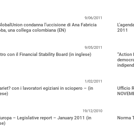
9/06/2011
lobalUnion condanna l’uccisione di Ana Fabricia
L’agend
ba, una collega colombiana (EN)
2011
9/05/2011
tro con il Financial Stability Board (in inglese)
“Action
democraz
indipend
1/02/2011
ariet? con i lavoratori egiziani in sciopero – (in
Ufficio 
ese)
NOVEMB
19/12/2010
uropa – Legislative report – January 2011 (in
Norma Tr
se)