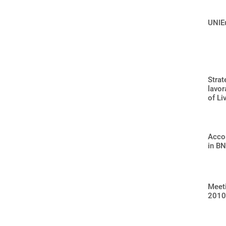
UNIEu
Strat
lavor
of Li
Accor
in BN
Meet
2010