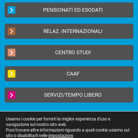
PENSIONATI ED ESODATI
RELAZ. INTERNAZIONALI
CENTRO STUDI
CAAF
SERVIZI/TEMPO LIBERO
Usiamo i cookie per fornirti la miglior esperienza d'uso e
navigazione sul nostro sito web.
2019 © FEDERAZIONE AUTONOMA BANCARI ITALIANI –
Privacy Policy
|
Puoi trovare altre informazioni riguardo a quali cookie usiamo sul
Cookie Policy
sito o disabilitarli nelle
impostazioni
.