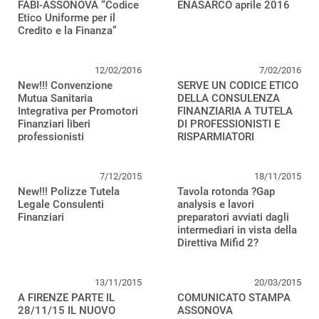
FABI-ASSONOVA “Codice
ENASARCO aprile 2016
Etico Uniforme per il
Credito e la Finanza”
12/02/2016
7/02/2016
New!!! Convenzione
SERVE UN CODICE ETICO
Mutua Sanitaria
DELLA CONSULENZA
Integrativa per Promotori
FINANZIARIA A TUTELA
Finanziari liberi
DI PROFESSIONISTI E
professionisti
RISPARMIATORI
7/12/2015
18/11/2015
New!!! Polizze Tutela
Tavola rotonda ?Gap
Legale Consulenti
analysis e lavori
Finanziari
preparatori avviati dagli
intermediari in vista della
Direttiva Mifid 2?
13/11/2015
20/03/2015
A FIRENZE PARTE IL
COMUNICATO STAMPA
28/11/15 IL NUOVO
ASSONOVA