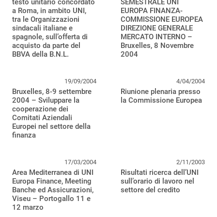
testo unitario concordato
SEMESTRALE UNI
a Roma, in ambito UNI,
EUROPA FINANZA-
tra le Organizzazioni
COMMISSIONE EUROPEA
sindacali italiane e
DIREZIONE GENERALE
spagnole, sull’offerta di
MERCATO INTERNO –
acquisto da parte del
Bruxelles, 8 Novembre
BBVA della B.N.L.
2004
19/09/2004
4/04/2004
Bruxelles, 8-9 settembre
Riunione plenaria presso
2004 – Sviluppare la
la Commissione Europea
cooperazione dei
Comitati Aziendali
Europei nel settore della
finanza
17/03/2004
2/11/2003
Area Mediterranea di UNI
Risultati ricerca dell’UNI
Europa Finance, Meeting
sull’orario di lavoro nel
Banche ed Assicurazioni,
settore del credito
Viseu – Portogallo 11 e
12 marzo