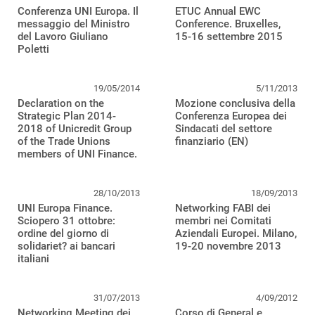
Conferenza UNI Europa. Il
ETUC Annual EWC
messaggio del Ministro
Conference. Bruxelles,
del Lavoro Giuliano
15-16 settembre 2015
Poletti
19/05/2014
5/11/2013
Declaration on the
Mozione conclusiva della
Strategic Plan 2014-
Conferenza Europea dei
2018 of Unicredit Group
Sindacati del settore
of the Trade Unions
finanziario (EN)
members of UNI Finance.
28/10/2013
18/09/2013
UNI Europa Finance.
Networking FABI dei
Sciopero 31 ottobre:
membri nei Comitati
ordine del giorno di
Aziendali Europei. Milano,
solidariet? ai bancari
19-20 novembre 2013
italiani
31/07/2013
4/09/2012
Networking Meeting dei
Corso di General e