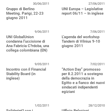
30/06/2011
27/06/2011
Gruppo di Berlino
UNI Europa – Legislative
Meeting. Parigi, 22-23
report 06/11 – In inglese
giugno 2011
9/06/2011
7/06/2011
UNI GlobalUnion
L’agenda del workshop
condanna l’uccisione di
Tandem di Vilnius 9-10
Ana Fabricia C?rdoba, una
giugno 2011
collega colombiana (EN)
9/05/2011
7/02/2011
Incontro con il Financial
“Action Day” promosso
Stability Board (in
per 8.2.2011 a sostegno
inglese)
della democrazia in
Egitto e a fianco dei nuovi
sindacati indipendenti
egiziani
1/02/2011
28/12/2010
Solidariet? con i
Ufficio Relazioni