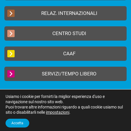
RELAZ. INTERNAZIONALI
CENTRO STUDI
CAAF
SERVIZI/TEMPO LIBERO
Usiamo i cookie per fornirti la miglior esperienza d'uso e
navigazione sul nostro sito web.
2019 © FEDERAZIONE AUTONOMA BANCARI ITALIANI –
Privacy Policy
|
Puoi trovare altre informazioni riguardo a quali cookie usiamo sul
Cookie Policy
sito o disabilitarli nelle
impostazioni
.
federazione@fabi.it
| Via Tevere 46, 00198 Roma | Tel 06 8415751 | Fax 06
8552275
Accetta