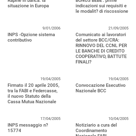
Rapine in banca: la
BONUS BEBE’: prime
situazione in Europa
indicazioni sui requisiti e
le modalit? di riscossione
9/01/2006
21/09/2005
INPS -Opzione sistema
Comunicato ai lavoratori
contributivo
del settore BCC/CRA:
RINNOVO DEL CCNL PER
LE BANCHE DI CREDITO
COOPERATIVO, BATTUTE
FINALI?
19/04/2005
19/04/2005
Firmato il 20 aprile 2005,
Convocazione Esecutivo
tra la FABI e Federcasse,
Nazionale BCC
il nuovo Statuto della
Cassa Mutua Nazionale
17/04/2005
10/04/2005
INPS messaggio n?
Notiziario a cura del
15774
Coordinamento