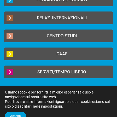
RELAZ. INTERNAZIONALI
CENTRO STUDI
CAAF
SERVIZI/TEMPO LIBERO
Usiamo i cookie per fornirti la miglior esperienza d'uso e
navigazione sul nostro sito web.
2019 © FEDERAZIONE AUTONOMA BANCARI ITALIANI –
Privacy Policy
|
Puoi trovare altre informazioni riguardo a quali cookie usiamo sul
Cookie Policy
sito o disabilitarli nelle
impostazioni
.
federazione@fabi.it
| Via Tevere 46, 00198 Roma | Tel 06 8415751 | Fax 06
8552275
Accetta