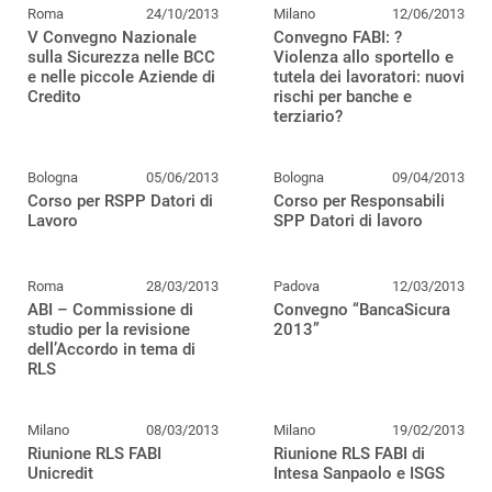
Roma
24/10/2013
Milano
12/06/2013
V Convegno Nazionale
Convegno FABI: ?
sulla Sicurezza nelle BCC
Violenza allo sportello e
e nelle piccole Aziende di
tutela dei lavoratori: nuovi
Credito
rischi per banche e
terziario?
Bologna
05/06/2013
Bologna
09/04/2013
Corso per RSPP Datori di
Corso per Responsabili
Lavoro
SPP Datori di lavoro
Roma
28/03/2013
Padova
12/03/2013
ABI – Commissione di
Convegno “BancaSicura
studio per la revisione
2013”
dell’Accordo in tema di
RLS
Milano
08/03/2013
Milano
19/02/2013
Riunione RLS FABI
Riunione RLS FABI di
Unicredit
Intesa Sanpaolo e ISGS