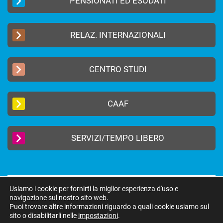
PENSIONATI ED ESODATI
RELAZ. INTERNAZIONALI
CENTRO STUDI
CAAF
SERVIZI/TEMPO LIBERO
Usiamo i cookie per fornirti la miglior esperienza d'uso e
2019 © FEDERAZIONE AUTONOMA BANCARI ITALIANI –
Privacy Policy
|
navigazione sul nostro sito web.
Cookie Policy
Puoi trovare altre informazioni riguardo a quali cookie usiamo sul
federazione@fabi.it
| Via Tevere 46, 00198 Roma | Tel 06 8415751 | Fax 06
sito o disabilitarli nelle
impostazioni
.
8552275