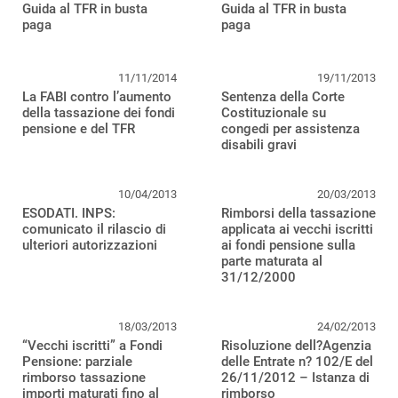
Guida al TFR in busta
Guida al TFR in busta
paga
paga
11/11/2014
19/11/2013
La FABI contro l’aumento
Sentenza della Corte
della tassazione dei fondi
Costituzionale su
pensione e del TFR
congedi per assistenza
disabili gravi
10/04/2013
20/03/2013
ESODATI. INPS:
Rimborsi della tassazione
comunicato il rilascio di
applicata ai vecchi iscritti
ulteriori autorizzazioni
ai fondi pensione sulla
parte maturata al
31/12/2000
18/03/2013
24/02/2013
“Vecchi iscritti” a Fondi
Risoluzione dell?Agenzia
Pensione: parziale
delle Entrate n? 102/E del
rimborso tassazione
26/11/2012 – Istanza di
importi maturati fino al
rimborso