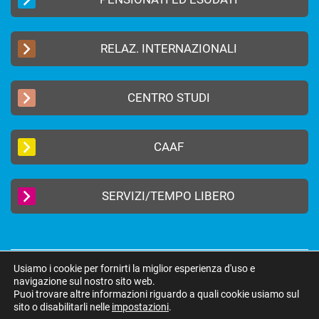
RELAZ. INTERNAZIONALI
CENTRO STUDI
CAAF
SERVIZI/TEMPO LIBERO
Usiamo i cookie per fornirti la miglior esperienza d'uso e
2019 © FEDERAZIONE AUTONOMA BANCARI ITALIANI –
Privacy Policy
|
navigazione sul nostro sito web.
Cookie Policy
Puoi trovare altre informazioni riguardo a quali cookie usiamo sul
federazione@fabi.it
| Via Tevere 46, 00198 Roma | Tel 06 8415751 | Fax 06
sito o disabilitarli nelle
impostazioni
.
8552275