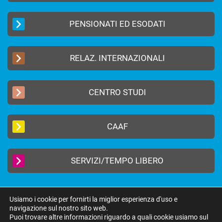
PENSIONATI ED ESODATI
RELAZ. INTERNAZIONALI
CENTRO STUDI
CAAF
SERVIZI/TEMPO LIBERO
Usiamo i cookie per fornirti la miglior esperienza d'uso e
navigazione sul nostro sito web.
2019 © FEDERAZIONE AUTONOMA BANCARI ITALIANI –
Privacy Policy
|
Puoi trovare altre informazioni riguardo a quali cookie usiamo sul