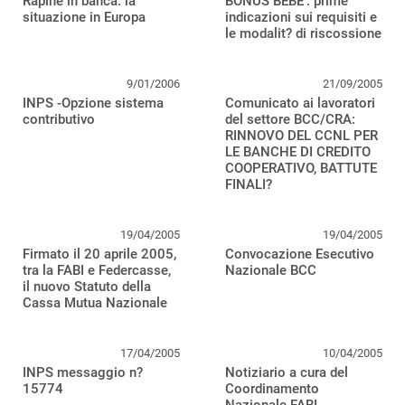
Rapine in banca: la
BONUS BEBE’: prime
situazione in Europa
indicazioni sui requisiti e
le modalit? di riscossione
9/01/2006
21/09/2005
INPS -Opzione sistema
Comunicato ai lavoratori
contributivo
del settore BCC/CRA:
RINNOVO DEL CCNL PER
LE BANCHE DI CREDITO
COOPERATIVO, BATTUTE
FINALI?
19/04/2005
19/04/2005
Firmato il 20 aprile 2005,
Convocazione Esecutivo
tra la FABI e Federcasse,
Nazionale BCC
il nuovo Statuto della
Cassa Mutua Nazionale
17/04/2005
10/04/2005
INPS messaggio n?
Notiziario a cura del
15774
Coordinamento