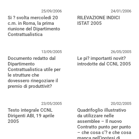
25/09/2006
24/01/2006
Si ? svolta mercoledì 20
RILEVAZIONE INDICI
c.m. in Roma, la prima
ISTAT 2005
riunione del Dipartimento
Contrattualistica
13/09/2005
26/05/2005
Documento redatto dal
Le pi? importanti novit?
Dipartimento
introdotte dal CCNL 2005
Contrattualistica utile per
le strutture che
dovessero rinegoziare il
premio di produttivit?
23/05/2005
20/02/2005
Testo integrale CCNL
Quadrifoglio illustrativo
Dirigenti ABI, 19 aprile
da utilizzare nelle
2005
assemblee – Il nuovo
Contratto punto per punto
– che cosa c’? e che cosa
manca nell’ipotesi di