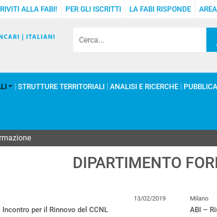
RIVITI ALLA FABI!
PER GLI ISCRITTI
LA FABI RISPONDE
AREA
LI
STRUTTURE TERRITORIALI
ANALISI E RICERCHE
PUBBLICA
ormazione
DIPARTIMENTO FO
13/02/2019
Milano
 Incontro per il Rinnovo del CCNL
ABI – Ri