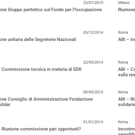
23/07/2015
Milano
one Gruppo paritetico sul Fondo per l?occupazione
Riunione
03/12/2014
Roma
one unitaria delle Segreterie Nazionali
ABI – In
22/09/2014
Roma
 Commissione tecnica in materia di EDR
ABI – C
sulla re
09/05/2013
Roma
one Consiglio di Amministrazione Fondazione
ABI – R
lidar
solidari
31/01/2013
Roma
 Riunione commissione pari opportunit?
Incontro
semplifi