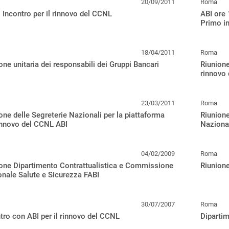
20/09/2011
Roma
 Incontro per il rinnovo del CCNL
ABI ore 
Primo i
18/04/2011
Roma
one unitaria dei responsabili dei Gruppi Bancari
Riunione
rinnovo
23/03/2011
Roma
one delle Segreterie Nazionali per la piattaforma
Riunion
innovo del CCNL ABI
Nazional
04/02/2009
Roma
one Dipartimento Contrattualistica e Commissione
Riunione
nale Salute e Sicurezza FABI
30/07/2007
Roma
tro con ABI per il rinnovo del CCNL
Dipartim