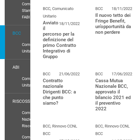
Comunicati
BCC, Comunicato
BCC
18/11/2022
Stampa
Il nuovo tetto dei
Unitario
FABI
Fringe Benefit,
Avviato
18/11/2022
un’opportunità da
il
non perdere
BCC
percorso per la
definizione del
Comunicato
primo Contratto
Integrativo di
Unitario
Gruppo
ABI
BCC
21/06/2022
BCC
17/06/2022
Comunicato
Contratto
Cassa Mutua
Unitario
nazionale
Nazionale BCC,
Dirigenti BCC: a
approvato il
che punto
bilancio 2021 ed
RISCOSSIONE
siamo?
il preventivo
2022
Comunicati
Nazionali
Riscossione
BCC, Rinnovo CCNL
BCC, Rinnovo CCNL
BCC
BCC
Comunicato