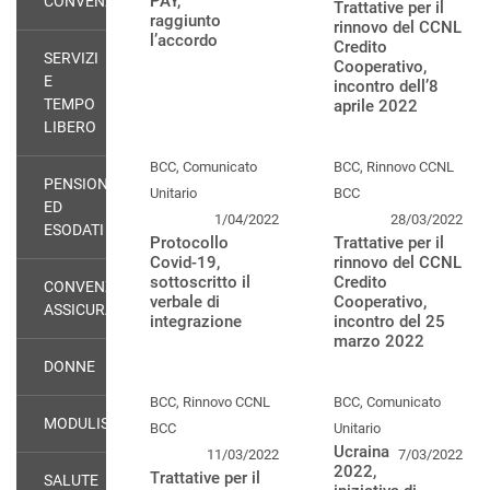
PAY,
CONVENZIONI
Trattative per il
raggiunto
rinnovo del CCNL
l’accordo
Credito
SERVIZI
Cooperativo,
E
incontro dell’8
TEMPO
aprile 2022
LIBERO
BCC, Comunicato
BCC, Rinnovo CCNL
PENSIONATI
Unitario
BCC
ED
1/04/2022
28/03/2022
ESODATI
Protocollo
Trattative per il
Covid-19,
rinnovo del CCNL
sottoscritto il
Credito
CONVENZIONI
verbale di
Cooperativo,
ASSICURATIVE
integrazione
incontro del 25
marzo 2022
DONNE
BCC, Rinnovo CCNL
BCC, Comunicato
MODULISTICA
BCC
Unitario
Ucraina
11/03/2022
7/03/2022
2022,
Trattative per il
SALUTE