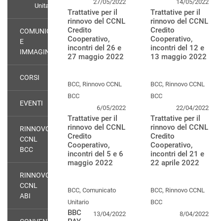
27/05/2022
14/05/2022
Unitario
Trattative per il
Trattative per il
rinnovo del CCNL
rinnovo del CCNL
Credito
Credito
COMUNICAZIONE
Cooperativo,
Cooperativo,
E
incontri del 26 e
incontri del 12 e
IMMAGINE
27 maggio 2022
13 maggio 2022
CORSI
BCC, Rinnovo CCNL
BCC, Rinnovo CCNL
BCC
BCC
EVENTI
6/05/2022
22/04/2022
Trattative per il
Trattative per il
rinnovo del CCNL
rinnovo del CCNL
RINNOVO
Credito
Credito
CCNL
Cooperativo,
Cooperativo,
BCC
incontri del 5 e 6
incontri del 21 e
maggio 2022
22 aprile 2022
RINNOVO
CCNL
BCC, Comunicato
BCC, Rinnovo CCNL
ABI
Unitario
BCC
BBC
13/04/2022
8/04/2022