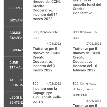
iniziativa di
rinnovo del CCNL
E
raccolta fondi del
Credito
SICUREZZA
Credito
Cooperativo,
Cooperativo
incontro dell’11
marzo 2022
GIOVANI
BCC, Rinnovo CCNL
BCC, Rinnovo CCNL
COMUNICATI
STAMPA
BCC
BCC
4/03/2022
17/02/2022
Trattative per il
Trattative per il
FORMAZIONE
rinnovo del CCNL
rinnovo del CCNL
Credito
Credito
Cooperativo,
Cooperativo,
CURE
incontro del 3
incontro del 16
TERMALI
marzo 2022
febbraio 2022
TABELLE
BCC
4/02/2022
BCC, Comunicato
ECONOMICHE
Incontro con la
Unitario, Rinnovo
Capogruppo
CCNL BCC
sugli appalti delle
LEGGI &
18/01/2022
pulizie
SENTENZE
Trattativa per il