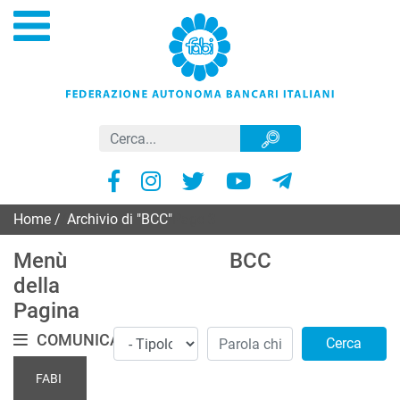
Home
/
Archivio di "BCC"
Page 3
Menù
BCC
della
Pagina
COMUNICATI
Cerca
FABI