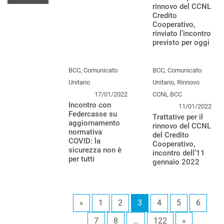
rinnovo del CCNL
Credito
Cooperativo,
rinviato l’incontro
previsto per oggi
BCC, Comunicato
BCC, Comunicato
Unitario
Unitario, Rinnovo
17/01/2022
CCNL BCC
Incontro con
11/01/2022
Federcasse su
Trattative per il
aggiornamento
rinnovo del CCNL
normativa
del Credito
COVID: la
Cooperativo,
sicurezza non è
incontro dell’11
per tutti
gennaio 2022
«
1
2
3
4
5
6
7
8
…
122
»