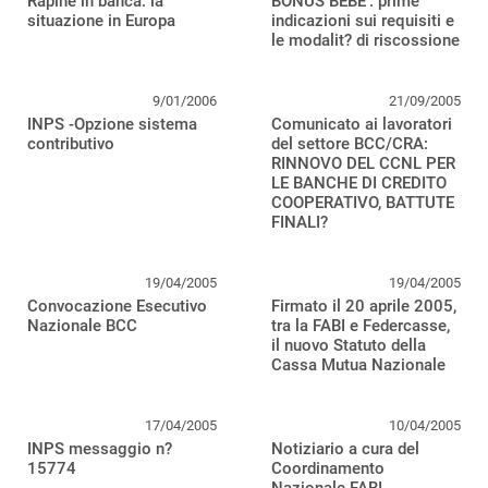
Rapine in banca: la
BONUS BEBE’: prime
situazione in Europa
indicazioni sui requisiti e
le modalit? di riscossione
9/01/2006
21/09/2005
INPS -Opzione sistema
Comunicato ai lavoratori
contributivo
del settore BCC/CRA:
RINNOVO DEL CCNL PER
LE BANCHE DI CREDITO
COOPERATIVO, BATTUTE
FINALI?
19/04/2005
19/04/2005
Convocazione Esecutivo
Firmato il 20 aprile 2005,
Nazionale BCC
tra la FABI e Federcasse,
il nuovo Statuto della
Cassa Mutua Nazionale
17/04/2005
10/04/2005
INPS messaggio n?
Notiziario a cura del
15774
Coordinamento