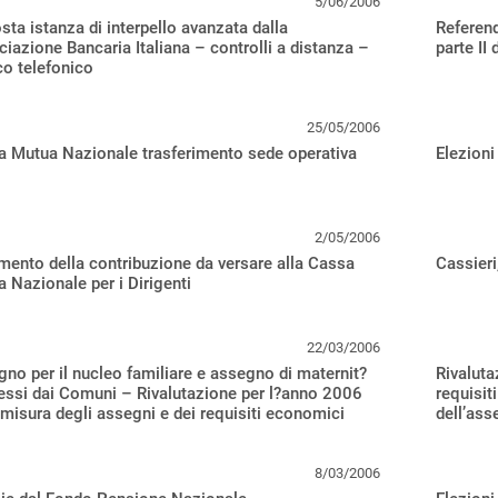
5/06/2006
sta istanza di interpello avanzata dalla
Referend
iazione Bancaria Italiana – controlli a distanza –
parte II
ico telefonico
25/05/2006
 Mutua Nazionale trasferimento sede operativa
Elezion
2/05/2006
mento della contribuzione da versare alla Cassa
Cassieri,
 Nazionale per i Dirigenti
22/03/2006
no per il nucleo familiare e assegno di maternit?
Rivaluta
ssi dai Comuni – Rivalutazione per l?anno 2006
requisit
 misura degli assegni e dei requisiti economici
dell’ass
8/03/2006