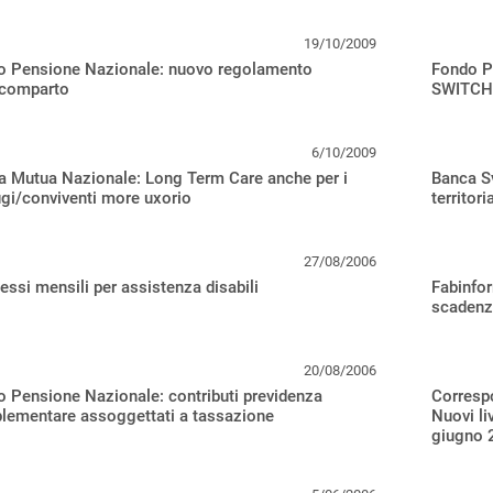
19/10/2009
o Pensione Nazionale: nuovo regolamento
Fondo P
icomparto
SWITCH
6/10/2009
 Mutua Nazionale: Long Term Care anche per i
Banca Sv
gi/conviventi more uxorio
territor
27/08/2006
ssi mensili per assistenza disabili
Fabinfor
scadenz
20/08/2006
 Pensione Nazionale: contributi previdenza
Correspo
lementare assoggettati a tassazione
Nuovi li
giugno 