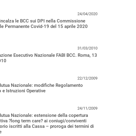
24/04/2020
incalza le BCC sui DPI nella Commissione
le Permanente Covid-19 del 15 aprile 2020
31/03/2010
zione Esecutivo Nazionale FABI BCC. Roma, 13
010
22/12/2009
utua Nazionale: modifiche Regolamento
o e Istruzioni Operative
24/11/2009
tua Nazionale: estensione della copertura
tiva ?long term care? ai coniugi/conviventi
rio iscritti alla Cassa – proroga dei termini di
e