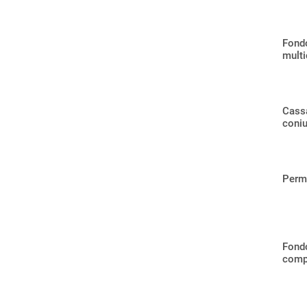
Fond
mult
Cassa
coniu
Perme
Fondo
comp