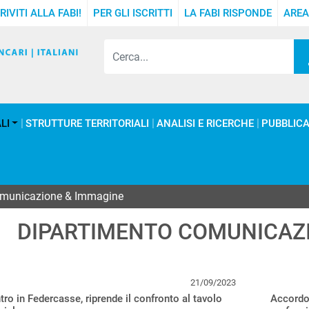
RIVITI ALLA FABI!
PER GLI ISCRITTI
LA FABI RISPONDE
AREA
LI
STRUTTURE TERRITORIALI
ANALISI E RICERCHE
PUBBLICA
omunicazione & Immagine
DIPARTIMENTO COMUNICAZ
21/09/2023
tro in Federcasse, riprende il confronto al tavolo
Accordo 