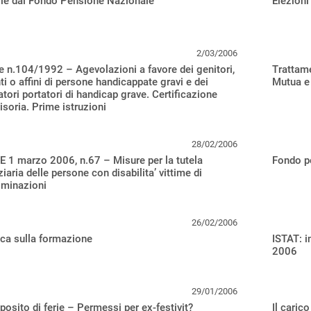
ie dal Fondo Pensione Nazionale
Elezioni
2/03/2006
 n.104/1992 – Agevolazioni a favore dei genitori,
Trattame
ti o affini di persone handicappate gravi e dei
Mutua e 
atori portatori di handicap grave. Certificazione
isoria. Prime istruzioni
28/02/2006
 1 marzo 2006, n.67 – Misure per la tutela
Fondo p
ziaria delle persone con disabilita’ vittime di
iminazioni
26/02/2006
ica sulla formazione
ISTAT: i
2006
29/01/2006
posito di ferie – Permessi per ex-festivit?
Il caric