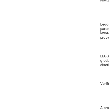
Notiz
Legge
paren
lavor
provv
LEGGE
giudi
discr
Verif
A pro