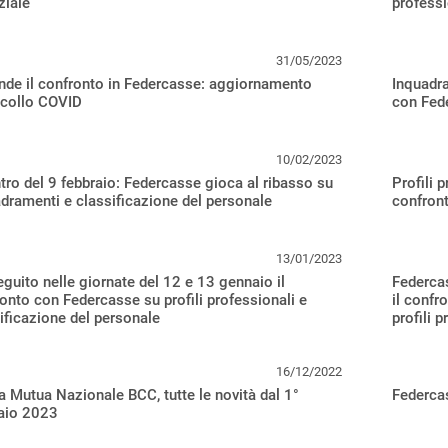
ziale
professi
31/05/2023
nde il confronto in Federcasse: aggiornamento
Inquadra
ocollo COVID
con Fede
10/02/2023
tro del 9 febbraio: Federcasse gioca al ribasso su
Profili 
dramenti e classificazione del personale
confron
13/01/2023
guito nelle giornate del 12 e 13 gennaio il
Federca
onto con Federcasse su profili professionali e
il confr
ificazione del personale
profili p
16/12/2022
 Mutua Nazionale BCC, tutte le novità dal 1°
Federcas
aio 2023