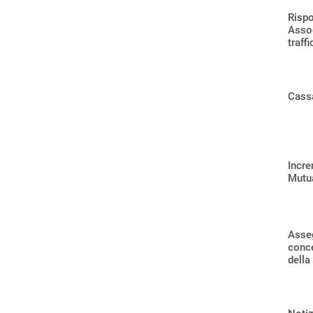
Rispo
Assoc
traff
Cassa
Incre
Mutua
Asseg
conce
della