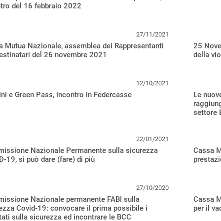
tro del 16 febbraio 2022
27/11/2021
a Mutua Nazionale, assemblea dei Rappresentanti
25 Novem
estinatari del 26 novembre 2021
della vi
12/10/2021
ni e Green Pass, incontro in Federcasse
Le nuove
raggiung
settore
22/01/2021
issione Nazionale Permanente sulla sicurezza
Cassa M
-19, si può dare (fare) di più
prestazi
27/10/2020
issione Nazionale permanente FABI sulla
Cassa Mu
ezza Covid-19: convocare il prima possibile i
per il v
ati sulla sicurezza ed incontrare le BCC